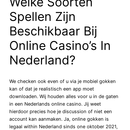
Welke Soorten
Spellen Zijn
Beschikbaar Bij
Online Casino’s In
Nederland?
We checken ook even of u via je mobiel gokken
kan of dat je realistisch een app moet
downloaden. Wij houden alles voor u in de gaten
in een Nederlands online casino. Jij weet
hierdoor precies hoe je discussion of niet een
account kan aanmaken. Ja, online gokken is
legaal within Nederland sinds one oktober 2021,