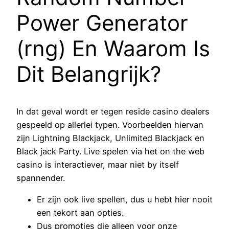
Power Generator
(rng) En Waarom Is
Dit Belangrijk?
In dat geval wordt er tegen reside casino dealers
gespeeld op allerlei typen. Voorbeelden hiervan
zijn Lightning Blackjack, Unlimited Blackjack en
Black jack Party. Live spelen via het on the web
casino is interactiever, maar niet by itself
spannender.
Er zijn ook live spellen, dus u hebt hier nooit
een tekort aan opties.
Dus promoties die alleen voor onze