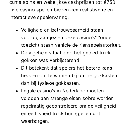
cuma spins en wekelijkse cashprijzen tot €750.
Live casino spellen bieden een realistische en
interactieve speelervaring.
Veiligheid en betrouwbaarheid staan
voorop, aangezien deze casino’s” “onder
toezicht staan vehicle de Kansspelautoriteit.
De algehele situatie op het gebied truck
gokken was verbijsterend.
Dit betekent dat spelers het betere kans
hebben om te winnen bij online gokkasten
dan bij fysieke gokkasten.
Legale casino’s in Nederland moeten
voldoen aan strenge eisen sobre worden
regelmatig gecontroleerd om de veiligheid
en eerlijkheid truck hun spellen ght
waarborgen.