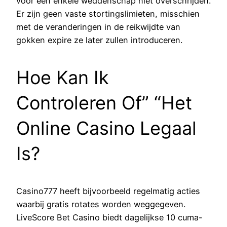
voor een enkele weddenschap niet overschrijden.
Er zijn geen vaste stortingslimieten, misschien
met de veranderingen in de reikwijdte van
gokken expire ze later zullen introduceren.
Hoe Kan Ik
Controleren Of” “Het
Online Casino Legaal
Is?
Casino777 heeft bijvoorbeeld regelmatig acties
waarbij gratis rotates worden weggegeven.
LiveScore Bet Casino biedt dagelijkse 10 cuma-