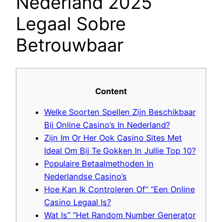
Nederland 2025
Legaal Sobre
Betrouwbaar
Content
Welke Soorten Spellen Zijn Beschikbaar
Bij Online Casino’s In Nederland?
Zijn Im Or Her Ook Casino Sites Met
Ideal Om Bij Te Gokken In Jullie Top 10?
Populaire Betaalmethoden In
Nederlandse Casino’s
Hoe Kan Ik Controleren Of” “Een Online
Casino Legaal Is?
Wat Is” “Het Random Number Generator