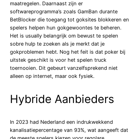
maatregelen. Daarnaast zijn er
softwareprogramma’s zoals GamBan durante
BetBlocker die toegang tot goksites blokkeren en
spelers helpen hun gokgewoontes te beheren.
Het is usually belangrijk om bewust te spelen
sobre hulp te zoeken als je merkt dat je
gokproblemen hebt. Nog het feit is dat poker bij
uitstek geschikt is voor het spelen truck
toernooien. Dit gebeurt vanzelfsprekend niet
alleen op internet, maar ook fysiek.
Hybride Aanbieders
In 2023 had Nederland een indrukwekkend
kanalisatiepercentage van 93%, wat aangeeft dat
de meeste spelers kiezen voor regolare