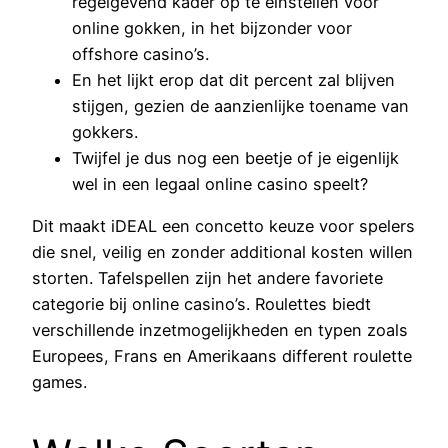
regelgevend kader op te einstellen voor
online gokken, in het bijzonder voor
offshore casino’s.
En het lijkt erop dat dit percent zal blijven
stijgen, gezien de aanzienlijke toename van
gokkers.
Twijfel je dus nog een beetje of je eigenlijk
wel in een legaal online casino speelt?
Dit maakt iDEAL een concetto keuze voor spelers
die snel, veilig en zonder additional kosten willen
storten. Tafelspellen zijn het andere favoriete
categorie bij online casino’s. Roulettes biedt
verschillende inzetmogelijkheden en typen zoals
Europees, Frans en Amerikaans different roulette
games.