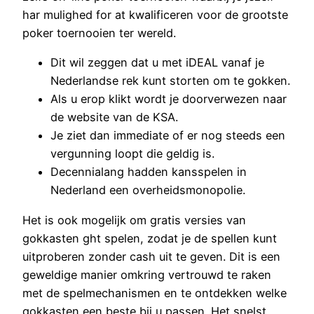
har mulighed for at kwalificeren voor de grootste
poker toernooien ter wereld.
Dit wil zeggen dat u met iDEAL vanaf je
Nederlandse rek kunt storten om te gokken.
Als u erop klikt wordt je doorverwezen naar
de website van de KSA.
Je ziet dan immediate of er nog steeds een
vergunning loopt die geldig is.
Decennialang hadden kansspelen in
Nederland een overheidsmonopolie.
Het is ook mogelijk om gratis versies van
gokkasten ght spelen, zodat je de spellen kunt
uitproberen zonder cash uit te geven. Dit is een
geweldige manier omkring vertrouwd te raken
met de spelmechanismen en te ontdekken welke
gokkasten een beste bij u passen. Het snelst