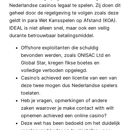
Nederlandse casinos legaal te spelen. Zij doen dit
geheel door de regelgeving te volgen zoals deze
geldt in para Wet Kansspelen op Afstand (KOA).
IDEAL is niet alleen snel, maar ook een veilig
durante betrouwbaar betalingsmiddel.
Offshore exploitanten die schuldig
bevonden werden, zoals ONISAC Ltd en
Global Star, kregen fikse boetes en
volledige verboden opgelegd.
Casino’s achieved een licentie van een van
deze twee mogen dus Nederlandse spelers
toelaten.
Heb je vragen, opmerkingen of andere
zaken waarover je make contact with wilt
opnemen achieved een online casino?
Deze wet has been bedoeld om het duidelijk