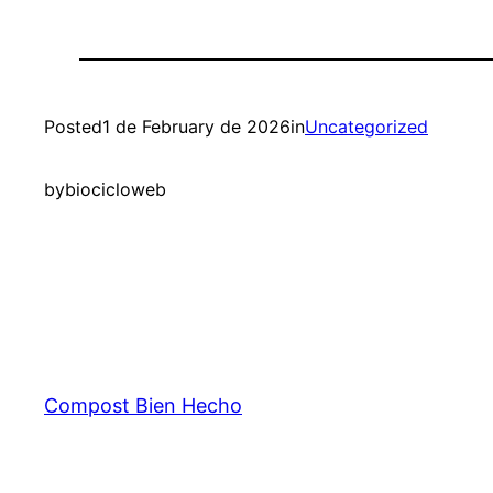
Posted
1 de February de 2026
in
Uncategorized
by
biocicloweb
Compost Bien Hecho