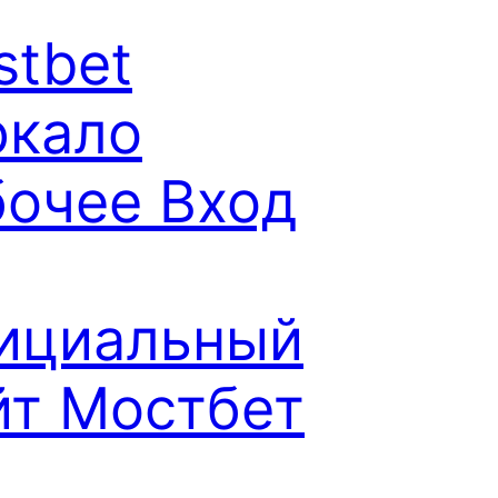
stbet
ркало
бочее Вход
ициальный
йт Мостбет