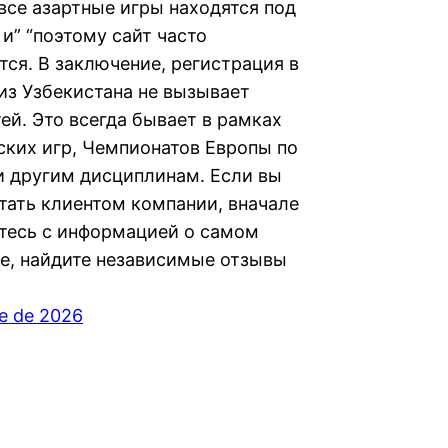
все азартные игры находятся под
и” “поэтому сайт часто
тся. В заключение, регистрация в
из Узбекистана не вызывает
ей. Это всегда бывает в рамках
ких игр, Чемпионатов Европы по
и другим дисциплинам. Если вы
тать клиентом компании, вначале
тесь с информацией о самом
е, найдите независимые отзывы
e de 2026