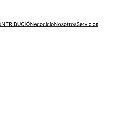
ONTRIBUCIÓN
ecociclo
Nosotros
Servicios