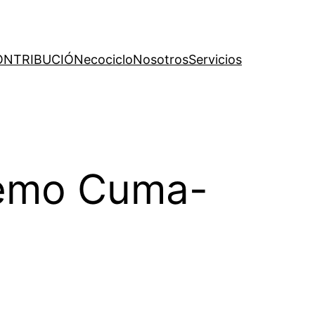
ONTRIBUCIÓN
ecociclo
Nosotros
Servicios
Demo Cuma-