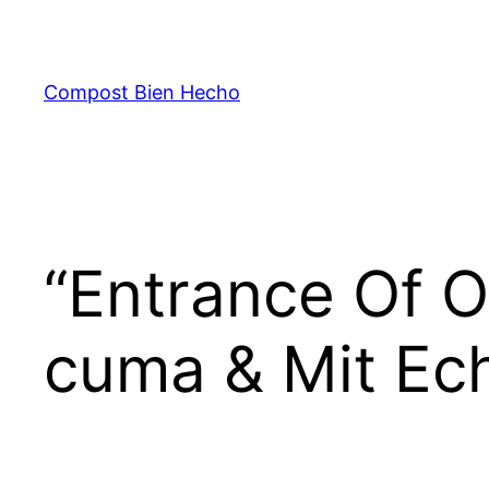
Skip
to
content
Compost Bien Hecho
“Entrance Of 
cuma & Mit Ec