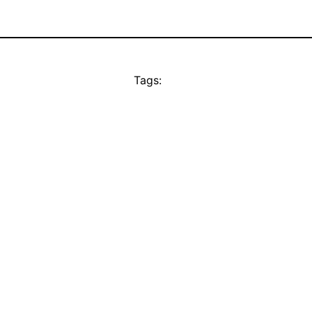
Tags: