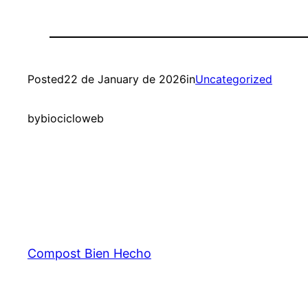
Posted
22 de January de 2026
in
Uncategorized
by
biocicloweb
Compost Bien Hecho