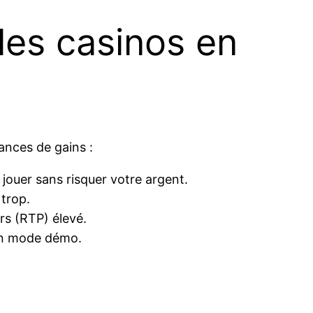
les casinos en
ances de gains :
ouer sans risquer votre argent.
trop.
rs (RTP) élevé.
 en mode démo.