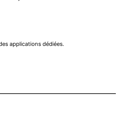
des applications dédiées.