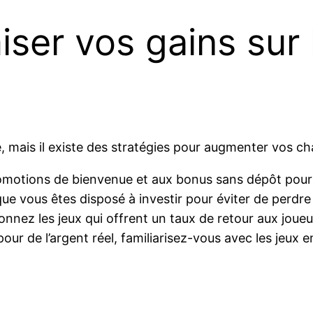
er vos gains sur 
e, mais il existe des stratégies pour augmenter vos ch
motions de bienvenue et aux bonus sans dépôt pour j
 vous êtes disposé à investir pour éviter de perdre 
onnez les jeux qui offrent un taux de retour aux joueu
our de l’argent réel, familiarisez-vous avec les jeux