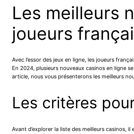
Les meilleurs 
joueurs frança
Avec l’essor des jeux en ligne, les joueurs franç
En 2024, plusieurs nouveaux casinos en ligne se 
article, nous vous présenterons les meilleurs nou
Les critères pour
Avant d’explorer la liste des meilleurs casinos, i