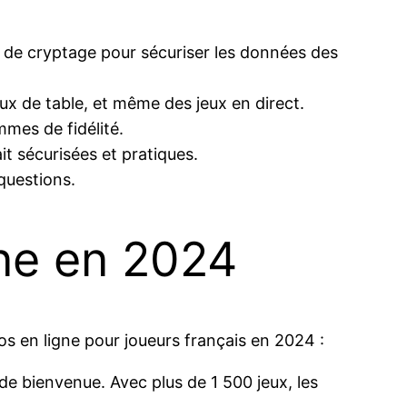
es de cryptage pour sécuriser les données des
ux de table, et même des jeux en direct.
mmes de fidélité.
t sécurisées et pratiques.
questions.
gne en 2024
nos en ligne pour joueurs français en 2024 :
de bienvenue. Avec plus de 1 500 jeux, les