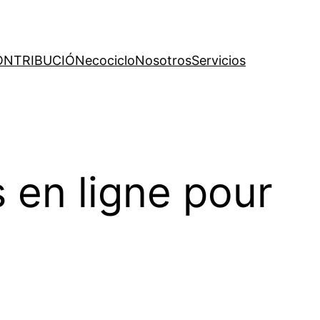
ONTRIBUCIÓN
ecociclo
Nosotros
Servicios
 en ligne pour