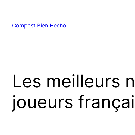
Skip
to
content
Compost Bien Hecho
Les meilleurs 
joueurs frança