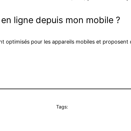
o en ligne depuis mon mobile ?
nt optimisés pour les appareils mobiles et proposent 
Tags: