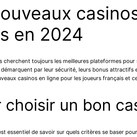
nouveaux casinos
is en 2024
ais cherchent toujours les meilleures plateformes pour 
démarquent par leur sécurité, leurs bonus attractifs 
veaux casinos en ligne pour les joueurs français et ce
 choisir un bon ca
l est essentiel de savoir sur quels critères se baser po