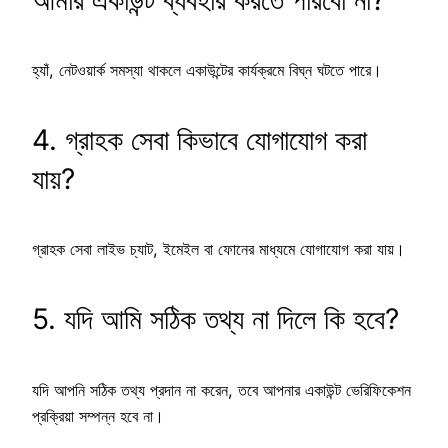
হ্যাঁ, নেটওয়ার্ক সমস্যা থাকলে একাউন্টের কার্যক্রমে বিঘ্ন ঘটতে পারে।
4. গ্রাহক সেবা কিভাবে যোগাযোগ করা
যায়?
গ্রাহক সেবা লাইভ চ্যাট, ইমেইল বা ফোনের মাধ্যমে যোগাযোগ করা যায়।
5. যদি আমি সঠিক তথ্য না দিলে কি হবে?
যদি আপনি সঠিক তথ্য প্রদান না করেন, তবে আপনার একাউন্ট ভেরিফিকেশন
প্রক্রিয়া সম্পন্ন হবে না।