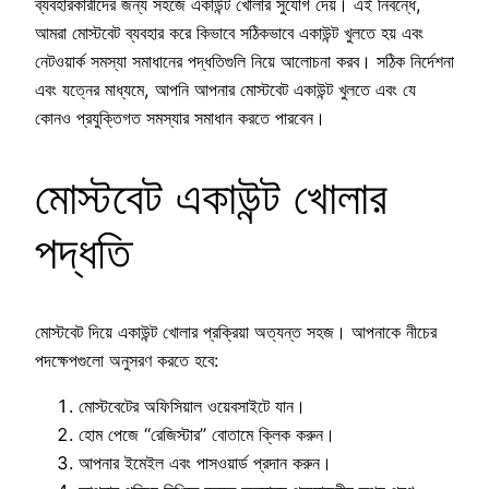
ব্যবহারকারীদের জন্য সহজে একাউন্ট খোলার সুযোগ দেয়। এই নিবন্ধে,
আমরা মোস্টবেট ব্যবহার করে কিভাবে সঠিকভাবে একাউন্ট খুলতে হয় এবং
নেটওয়ার্ক সমস্যা সমাধানের পদ্ধতিগুলি নিয়ে আলোচনা করব। সঠিক নির্দেশনা
এবং যত্নের মাধ্যমে, আপনি আপনার মোস্টবেট একাউন্ট খুলতে এবং যে
কোনও প্রযুক্তিগত সমস্যার সমাধান করতে পারবেন।
মোস্টবেট একাউন্ট খোলার
পদ্ধতি
মোস্টবেট দিয়ে একাউন্ট খোলার প্রক্রিয়া অত্যন্ত সহজ। আপনাকে নীচের
পদক্ষেপগুলো অনুসরণ করতে হবে:
মোস্টবেটের অফিসিয়াল ওয়েবসাইটে যান।
হোম পেজে “রেজিস্টার” বোতামে ক্লিক করুন।
আপনার ইমেইল এবং পাসওয়ার্ড প্রদান করুন।