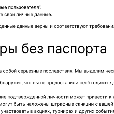
ые пользователя”.
е свои личные данные.
еденные данные верны и соответствуют требовани
ры без паспорта
за собой серьезные последствия. Мы выделим нес
бнаружит, что вы не предоставили необходимые 
ие подтвержденной личности может привести к
могут быть наложены штрафные санкции с вашей
участвовать в акциях, турнирах и других событи