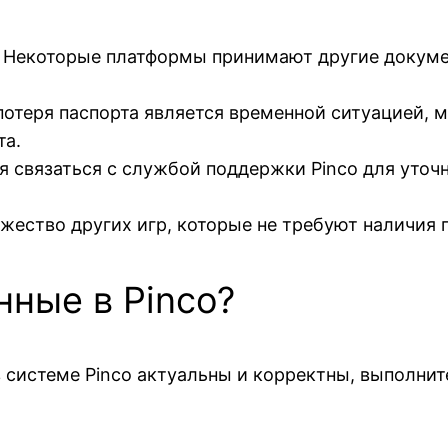
Некоторые платформы принимают другие докумен
потеря паспорта является временной ситуацией, 
та.
 связаться с службой поддержки Pinco для уточ
жество других игр, которые не требуют наличия п
нные в Pinco?
в системе Pinco актуальны и корректны, выполни