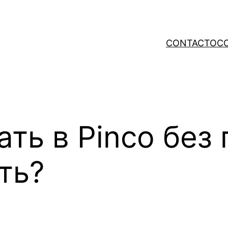
CONTACTO
C
ть в Pinco без 
ть?