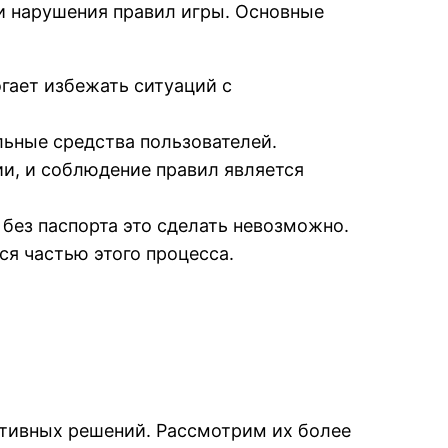
и нарушения правил игры. Основные
огает избежать ситуаций с
ьные средства пользователей.
и, и соблюдение правил является
ез паспорта это сделать невозможно.
я частью этого процесса.
нативных решений. Рассмотрим их более