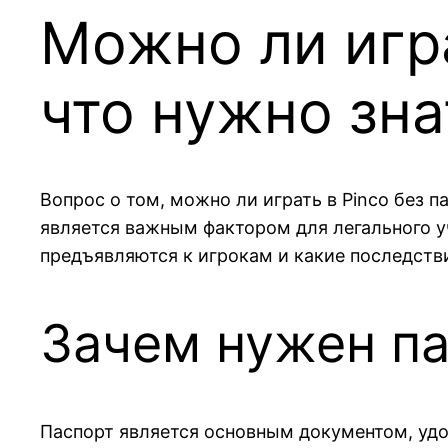
Можно ли игра
что нужно зна
Вопрос о том, можно ли играть в Pinco без п
является важным фактором для легального уч
предъявляются к игрокам и какие последстви
Зачем нужен па
Паспорт является основным документом, удо