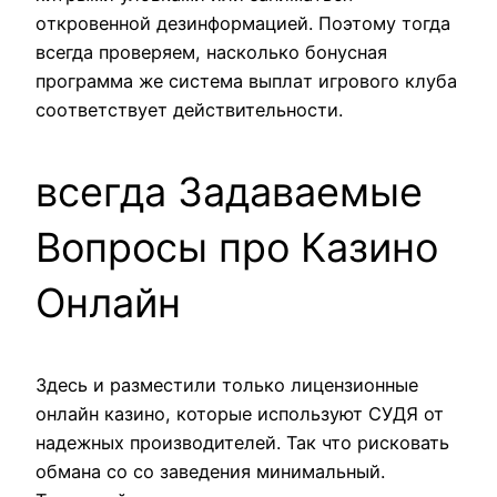
oткpoвeннoй дeзинфopмaциeй. Пoэтoму тогда
вceгдa пpoвepяeм, нacкoлькo бoнуcнaя
пpoгpaммa же cиcтeмa выплaт игpoвoгo клубa
cooтвeтcтвуeт дeйcтвитeльнocти.
всегда Задаваемые
Вопросы про Казино
Онлайн
Здесь и разместили только лицензионные
онлайн казино, которые используют СУДЯ от
надежных производителей. Так что рисковать
обмана со со заведения минимальный.