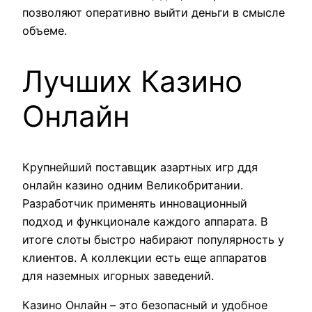
позволяют оперативно выйти деньги в смысле
объеме.
Лучших Казино
Онлайн
Крупнейший поставщик азартных игр ддя
онлайн казино одним Великобритании.
Разработчик применять инновационный
подход и функционале каждого аппарата. В
итоге слоты быстро набирают популярность у
клиентов. А коллекции есть еще аппаратов
для наземных игорных заведений.
Казино Онлайн – это безопасный и удобное