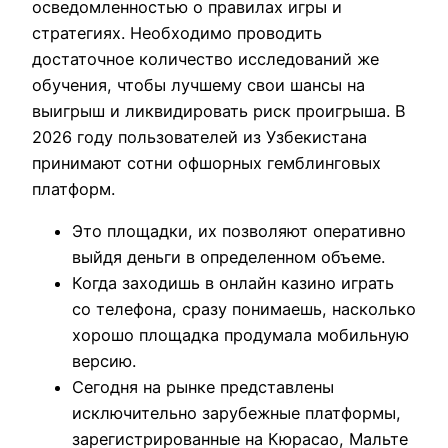
осведомленностью о правилах игры и
стратегиях. Необходимо проводить
достаточное количество исследований же
обучения, чтобы лучшему свои шансы на
выигрыш и ликвидировать риск проигрыша. В
2026 году пользователей из Узбекистана
принимают сотни офшорных гемблинговых
платформ.
Это площадки, их позволяют оперативно
выйдя деньги в определенном объеме.
Когда заходишь в онлайн казино играть
со телефона, сразу понимаешь, насколько
хорошо площадка продумала мобильную
версию.
Сегодня на рынке представлены
исключительно зарубежные платформы,
зарегистрированные на Кюрасао, Мальте