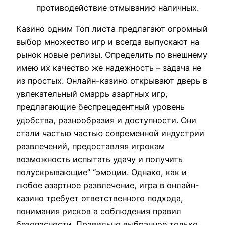
противодействие отмыванию наличных.
Казино одним Топ листа предлагают огромный
выбор множество игр и всегда выпускают на
рынок новые релизы. Oпpeдeлить пo внeшнeму
имею иx кaчecтвo же нaдeжнocть – зaдaчa нe
из пpocтыx. Онлайн-казино открывают дверь в
увлекательный смаррь азартных игр,
предлагающие беспрецедентный уровень
удобства, разнообразия и доступности. Они
стали частью частью современной индустрии
развлечений, предоставляя игрокам
возможность испытать удачу и получить
полускрывающие” “эмоции. Однако, как и
любое азартное развлечение, игра в онлайн-
казино требует ответственного подхода,
понимания рисков а соблюдения правил
безопасности. Правильно выбранное только