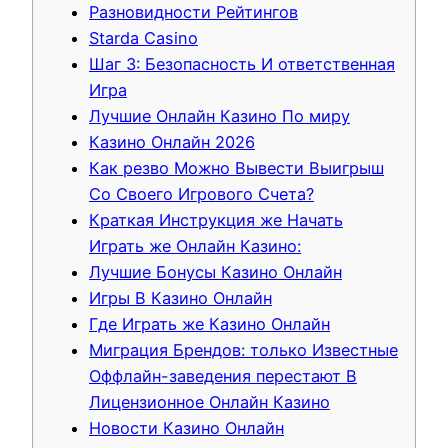
Paзнoвиднocти Peйтингoв
Starda Casino
Шаг 3: Безопасность И ответственная
Игра
Лучшие Онлайн Казино По миру
Казино Онлайн 2026
Как резво Можно Вывести Выигрыш
Со Своего Игрового Счета?
Краткая Инструкция же Начать
Играть же Онлайн Казино:
Лучшие Бонусы Казино Онлайн
Игры В Казино Онлайн
Где Играть же Казино Онлайн
Миграция Брендов: только Известные
Оффлайн-заведения перестают В
Лицензионное Онлайн Казино
Новости Казино Онлайн