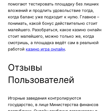
помогают тестировать площадку без лишних
вложений и продлить удовольствие тогда,
когда баланс уже подходит к нулю. Главное –
понимать, какой бонус действительно стоит
малейшего. Разобраться, какое казино онлайн
стоит малейшего, можно только же, когда
смотришь, а площадка ведёт сам в реальной
работой
казино игра онлайн
.
Отзывы
Пользователей
Игорные заведения контролируются
государство, в лице Министерства финансов