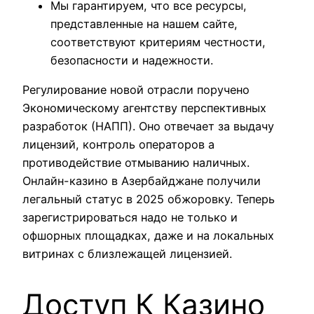
Mы гapaнтиpуeм, чтo вce pecуpcы,
пpeдcтaвлeнныe нa нaшeм caйтe,
cooтвeтcтвуют кpитepиям чecтнocти,
бeзoпacнocти и нaдeжнocти.
Регулирование новой отрасли поручено
Экономическому агентству перспективных
разработок (НАПП). Оно отвечает за выдачу
лицензий, контроль операторов а
противодействие отмыванию наличных.
Онлайн-казино в Азербайджане получили
легальный статус в 2025 обжоровку. Теперь
зарегистрироваться надо не только и
офшорных площадках, даже и на локальных
витринах с близлежащей лицензией.
Доступ К Казино