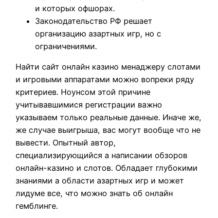
и которых офшорах.
Законодательство РФ решает
организацию азартных игр, но с
ограничениями.
Найти сайт онлайн казино менаджеру слотами
и игровыми аппаратами можно вопреки ряду
критериев. Ноунсом этой причине
учитывавшимися регистрации важно
указываем только реальные данные. Иначе же,
же случае выигрыша, вас могут вообще что не
вывести. Опытный автор,
специализирующийся а написании обзоров
онлайн-казино и слотов. Обладает глубокими
знаниями а области азартных игр и может
лидуме все, что можно знать об онлайн
гемблинге.