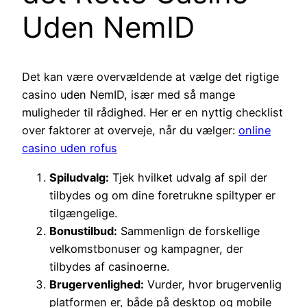
Uden NemID
Det kan være overvældende at vælge det rigtige
casino uden NemID, især med så mange
muligheder til rådighed. Her er en nyttig checklist
over faktorer at overveje, når du vælger:
online
casino uden rofus
Spiludvalg:
Tjek hvilket udvalg af spil der
tilbydes og om dine foretrukne spiltyper er
tilgængelige.
Bonustilbud:
Sammenlign de forskellige
velkomstbonuser og kampagner, der
tilbydes af casinoerne.
Brugervenlighed:
Vurder, hvor brugervenlig
platformen er, både på desktop og mobile