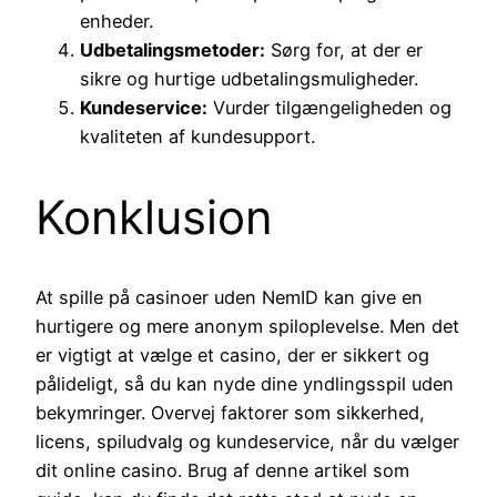
enheder.
Udbetalingsmetoder:
Sørg for, at der er
sikre og hurtige udbetalingsmuligheder.
Kundeservice:
Vurder tilgængeligheden og
kvaliteten af kundesupport.
Konklusion
At spille på casinoer uden NemID kan give en
hurtigere og mere anonym spiloplevelse. Men det
er vigtigt at vælge et casino, der er sikkert og
pålideligt, så du kan nyde dine yndlingsspil uden
bekymringer. Overvej faktorer som sikkerhed,
licens, spiludvalg og kundeservice, når du vælger
dit online casino. Brug af denne artikel som