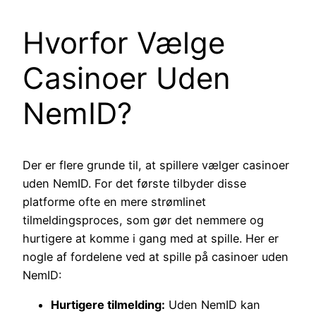
Hvorfor Vælge
Casinoer Uden
NemID?
Der er flere grunde til, at spillere vælger casinoer
uden NemID. For det første tilbyder disse
platforme ofte en mere strømlinet
tilmeldingsproces, som gør det nemmere og
hurtigere at komme i gang med at spille. Her er
nogle af fordelene ved at spille på casinoer uden
NemID:
Hurtigere tilmelding:
Uden NemID kan