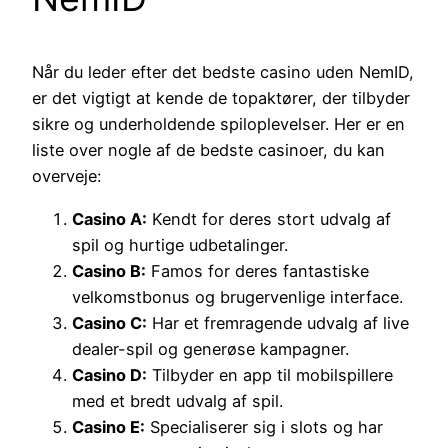
Når du leder efter det bedste casino uden NemID,
er det vigtigt at kende de topaktører, der tilbyder
sikre og underholdende spiloplevelser. Her er en
liste over nogle af de bedste casinoer, du kan
overveje:
Casino A:
Kendt for deres stort udvalg af
spil og hurtige udbetalinger.
Casino B:
Famos for deres fantastiske
velkomstbonus og brugervenlige interface.
Casino C:
Har et fremragende udvalg af live
dealer-spil og generøse kampagner.
Casino D:
Tilbyder en app til mobilspillere
med et bredt udvalg af spil.
Casino E:
Specialiserer sig i slots og har