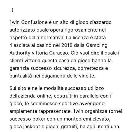
-}
1win Confusione è un sito di gioco d’azzardo
autorizzato quale opera rigorosamente nel
rispetto della normativa. La licenza è stata
rilasciata al casinò nel 2018 dalla Gambling
Authority vittoria Curacao. Ciò vuol dire il quale i
clienti vittoria questa casa da gioco hanno la
garanzia successo sicurezza, correttezza e
puntualità nei pagamenti delle vincite.
Sul sito e nelle modalità successo utilizzo
dell’azienda online, costruiti in parallelo con il
gioco, le scommesse sportive avvengono
ampiamente rappresentate. 1win organizza tornei
successo poker con un montepremi elevato,
gioca jackpot e giochi gratuiti, ha agli utenti una