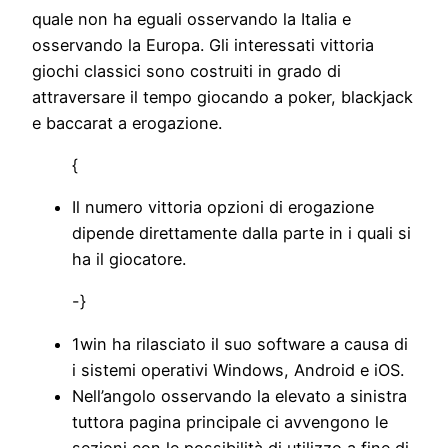
quale non ha eguali osservando la Italia e
osservando la Europa. Gli interessati vittoria
giochi classici sono costruiti in grado di
attraversare il tempo giocando a poker, blackjack
e baccarat a erogazione.
{
Il numero vittoria opzioni di erogazione
dipende direttamente dalla parte in i quali si
ha il giocatore.
-}
1win ha rilasciato il suo software a causa di
i sistemi operativi Windows, Android e iOS.
Nell’angolo osservando la elevato a sinistra
tuttora pagina principale ci avvengono le
sezioni con le possibilità di utilizzo a fine di