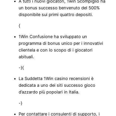
A tutti i nuovi giocatori, 1win Scompiglio ha
un bonus successo benvenuto del 500%
disponibile sui primi quattro depositi.
{
1Win Confusione ha sviluppato un
programma di bonus unico per i innovativi
clientela e con lo scopo di i giocatori
abituali.
-}{
La Suddetta 1Win casino recensioni è
dedicata a uno dei siti successo gioco
d’azzardo più popolari in Italia.
-}
Per contattare i consulenti di supporto, i