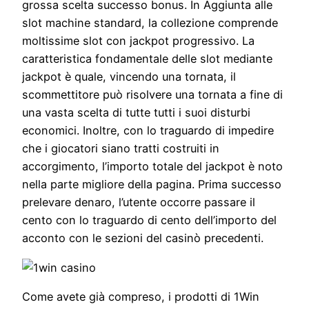
grossa scelta successo bonus. In Aggiunta alle
slot machine standard, la collezione comprende
moltissime slot con jackpot progressivo. La
caratteristica fondamentale delle slot mediante
jackpot è quale, vincendo una tornata, il
scommettitore può risolvere una tornata a fine di
una vasta scelta di tutte tutti i suoi disturbi
economici. Inoltre, con lo traguardo di impedire
che i giocatori siano tratti costruiti in
accorgimento, l’importo totale del jackpot è noto
nella parte migliore della pagina. Prima successo
prelevare denaro, l’utente occorre passare il
cento con lo traguardo di cento dell’importo del
acconto con le sezioni del casinò precedenti.
Come avete già compreso, i prodotti di 1Win