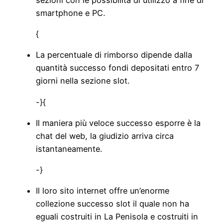
smartphone e PC.
{
La percentuale di rimborso dipende dalla
quantità successo fondi depositati entro 7
giorni nella sezione slot.
-}{
Il maniera più veloce successo esporre è la
chat del web, la giudizio arriva circa
istantaneamente.
-}
Il loro sito internet offre un’enorme
collezione successo slot il quale non ha
eguali costruiti in La Penisola e costruiti in