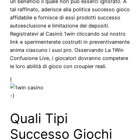
un beneficio il quale non può esserci ignorato. A
tal raffinato, aderisce alla politica successo gioco
affidabile e fornisce di essi prodotti successo
autoesclusione e limitazione dei depositi.
Registratevi al Casinò 1win cliccando sul nostro
link e sperimenterete costruiti in preventivamente
anima ciascuno i suoi pro. Osservando La 1Win
Confusione Live, i giocatori dovranno competere
le loro abilità di gioco con croupier reali.
{
-}
Quali Tipi
Successo Giochi