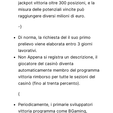
jackpot vittoria oltre 300 posizioni, e la
misura delle potenziali vincite può
raggiungere diversi milioni di euro.
-}
Di norma, la richiesta del il suo primo
prelievo viene elaborata entro 3 giorni
lavorativi.
Non Appena si registra un descrizione, il
giocatore del casinò diventa
automaticamente membro del programma
vittoria rimborso per tutte le sezioni del
casinò (fino al trenta percento).
{
Periodicamente, i primarie sviluppatori
vittoria programma come BGaming,