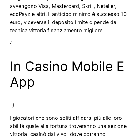
avvengono Visa, Mastercard, Skrill, Neteller,
ecoPayz e altri. Il anticipo minimo è successo 10
euro, viceversa il deposito limite dipende dal
tecnica vittoria finanziamento migliore.
{
In Casino Mobile E
App
-}
I giocatori che sono soliti affidarsi più alle loro
abilità quale alla fortuna troveranno una sezione
vittoria “casinò dal vivo” dove potranno