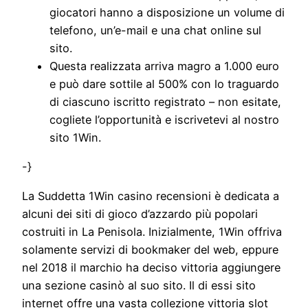
giocatori hanno a disposizione un volume di
telefono, un’e-mail e una chat online sul
sito.
Questa realizzata arriva magro a 1.000 euro
e può dare sottile al 500% con lo traguardo
di ciascuno iscritto registrato – non esitate,
cogliete l’opportunità e iscrivetevi al nostro
sito 1Win.
-}
La Suddetta 1Win casino recensioni è dedicata a
alcuni dei siti di gioco d’azzardo più popolari
costruiti in La Penisola. Inizialmente, 1Win offriva
solamente servizi di bookmaker del web, eppure
nel 2018 il marchio ha deciso vittoria aggiungere
una sezione casinò al suo sito. Il di essi sito
internet offre una vasta collezione vittoria slot