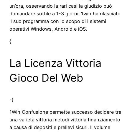
un’ora, osservando la rari casi la giudizio può
domandare sottile a 1-3 giorni. 1win ha rilasciato
il suo programma con lo scopo di i sistemi
operativi Windows, Android e iOS.
{
La Licenza Vittoria
Gioco Del Web
-}
1Win Confusione permette successo decidere tra
una varietà vittoria metodi vittoria finanziamento
a causa di depositi e prelievi sicuri. Il volume