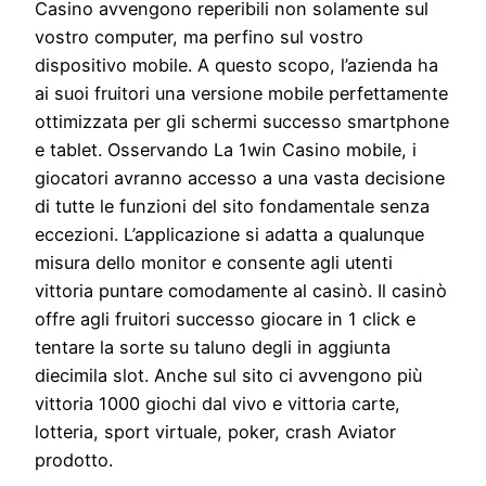
Casino avvengono reperibili non solamente sul
vostro computer, ma perfino sul vostro
dispositivo mobile. A questo scopo, l’azienda ha
ai suoi fruitori una versione mobile perfettamente
ottimizzata per gli schermi successo smartphone
e tablet. Osservando La 1win Casino mobile, i
giocatori avranno accesso a una vasta decisione
di tutte le funzioni del sito fondamentale senza
eccezioni. L’applicazione si adatta a qualunque
misura dello monitor e consente agli utenti
vittoria puntare comodamente al casinò. Il casinò
offre agli fruitori successo giocare in 1 click e
tentare la sorte su taluno degli in aggiunta
diecimila slot. Anche sul sito ci avvengono più
vittoria 1000 giochi dal vivo e vittoria carte,
lotteria, sport virtuale, poker, crash Aviator
prodotto.