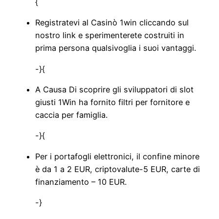
{
Registratevi al Casinò 1win cliccando sul
nostro link e sperimenterete costruiti in
prima persona qualsivoglia i suoi vantaggi.
-}{
A Causa Di scoprire gli sviluppatori di slot
giusti 1Win ha fornito filtri per fornitore e
caccia per famiglia.
-}{
Per i portafogli elettronici, il confine minore
è da 1 a 2 EUR, criptovalute-5 EUR, carte di
finanziamento – 10 EUR.
-}