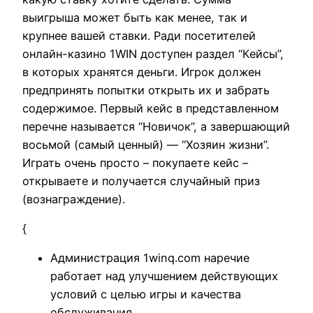
выигрыша может быть как менее, так и
крупнее вашей ставки. Ради посетителей
онлайн-казино 1WIN доступен раздел “Кейсы”,
в которых хранятся деньги. Игрок должен
предпринять попытки открыть их и забрать
содержимое. Первый кейс в представленном
перечне называется “Новичок”, а завершающий
восьмой (самый ценный) — “Хозяин жизни”.
Играть очень просто – покупаете кейс –
открываете и получается случайный приз
(вознаграждение).
{
Администрация 1winq.com наречие
работает над улучшением действующих
условий с целью игры и качества
обслуживания.