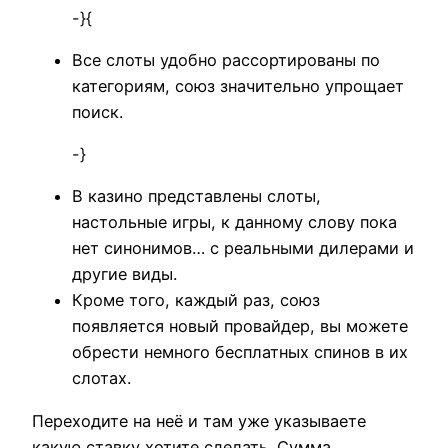
-}{
Все слоты удобно рассортированы по
категориям, союз значительно упрощает
поиск.
-}
В казино представлены слоты,
настольные игры, к данному слову пока
нет синонимов… с реальными дилерами и
другие виды.
Кроме того, каждый раз, союз
появляется новый провайдер, вы можете
обрести немного бесплатных спинов в их
слотах.
Переходите на неё и там уже указываете
какую ставку хотите сделать. Сумма