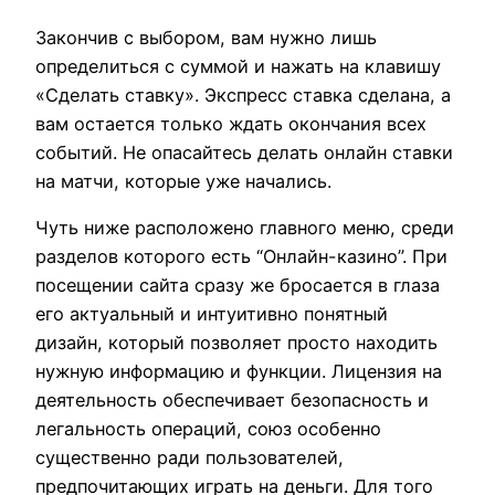
Закончив с выбором, вам нужно лишь
определиться с суммой и нажать на клавишу
«Сделать ставку». Экспресс ставка сделана, а
вам остается только ждать окончания всех
событий. Не опасайтесь делать онлайн ставки
на матчи, которые уже начались.
Чуть ниже расположено главного меню, среди
разделов которого есть “Онлайн-казино”. При
посещении сайта сразу же бросается в глаза
его актуальный и интуитивно понятный
дизайн, который позволяет просто находить
нужную информацию и функции. Лицензия на
деятельность обеспечивает безопасность и
легальность операций, союз особенно
существенно ради пользователей,
предпочитающих играть на деньги. Для того