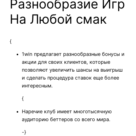
Разнообразие Игр
На Любой смак
{
1win предлагает разнообразные бонусы и
акции для своих клиентов, которые
позволяют увеличить шансы на выигрыш
и сделать процедура ставок еще более
интересным.
{
Наречие клуб имеет многотысячную
аудиторию беттеров со всего мира.
-}