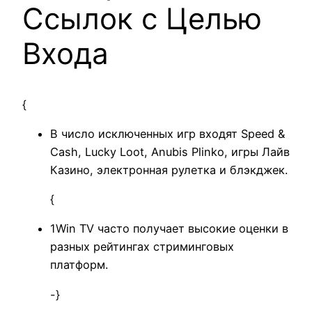
Ссылок с Целью
Входа
{
В число исключенных игр входят Speed &
Cash, Lucky Loot, Anubis Plinko, игры Лайв
Казино, электронная рулетка и блэкджек.
{
1Win TV част͏о получает высокие оценки͏ в
разных рей͏тингах стриминговых
пл͏атформ.
-}