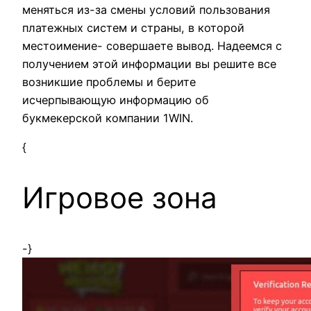
меняться из-за смены условий пользования
платежных систем и страны, в которой
местоимение- совершаете вывод. Надеемся с
получением этой информации вы решите все
возникшие проблемы и берите
исчерпывающую информацию об
букмекерской компании 1WIN.
{
Игровое зона
-}