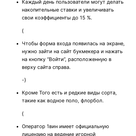
Каждый день пользователи могут делать
накопительные ставки и увеличивать
свои коэффициенты до 15 %.
{
Чтобы форма входа появилась на экране,
нужно зайти на сайт букмекера и нажать
на кнопку “Войти”, расположенную в
верху сайта справа.
-}
Кроме Того есть и редкие виды сорта,
такие как водное поло, флорбол.
{
Оператор 1вин имеет официальную
лицензию на ведение игорной