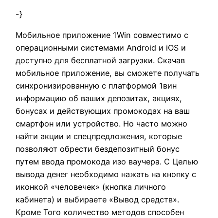
-}
Мобильное приложение 1Win совместимо с
операционными системами Android и iOS и
доступно для бесплатной загрузки. Скачав
мобильное приложение, вы сможете получать
синхронизированную с платформой 1вин
информацию об ваших депозитах, акциях,
бонусах и действующих промокодах на ваш
смартфон или устройство. Но часто можно
найти акции и спецпредложения, которые
позволяют обрести бездепозитный бонус
путем ввода промокода изо ваучера. С Целью
вывода денег необходимо нажать на кнопку с
иконкой «человечек» (кнопка личного
кабинета) и выбираете «Вывод средств».
Кроме Того количество методов способен