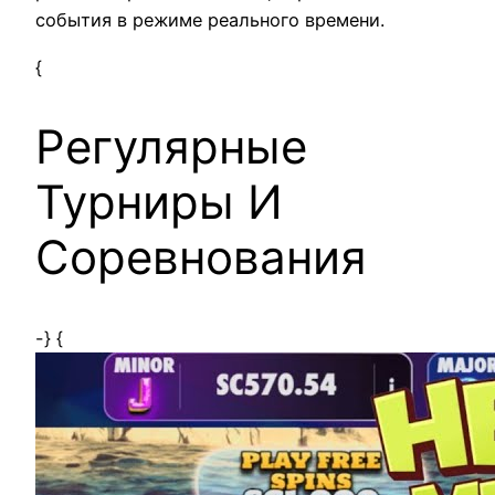
события в режиме реального времени.
{
Регулярные
Турниры И
Соревнования
-} {