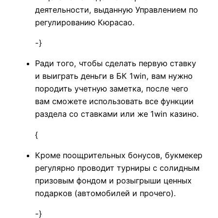
деятельности, выданную Управлением по
регулированию Кюрасао.
-}
Ради того, чтобы сделать первую ставку
и выиграть деньги в БК 1win, вам нужно
породить учетную заметка, после чего
вам сможете использовать все функции
раздела со ставками или же 1win казино.
{
Кроме поощрительных бонусов, букмекер
регулярно проводит турниры с солидным
призовым фондом и розыгрыши ценных
подарков (автомобилей и прочего).
-}