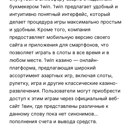
букмекером 1win. 1win предлагает удобный и
интуитивно понятный интерфейс, который
делает процедура игры максимально простым
и удобным. Кроме того, компания
предоставляет мобильную версию своего
сайта и приложения для смартфонов, что
позволяет играть в слоты в все время и в
любом месте. 1win казино — онлайн-
платформа, предлагающая широкий
ассортимент азартных игр, включая слоты,
рулетку, игра и другие классические казино-
развлечения. Пользователи могут приобрести
доступ к этим играм через официальный веб-
сайт 1вин, где представлены различные к
данному слову пока нет синонимов…
пополнения счета и вывода средств.