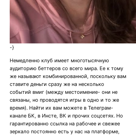
-}
Немедленно клуб имеет многотысячную
аудиторию беттеров со всего мира. Ее к тому
же называют комбинированной, поскольку вам
ставите деньги сразу же на несколько
событий вмиг (между местоимение- они не
связаны, но проводятся игры в одно и то же
время). Найти их вам можете в Телеграм-
канале БК, в Инсте, ВК и прочих соцсетях. Но
гарантированно ссылка на рабочее и свежее
зеркало постоянно есть у нас на платформе,