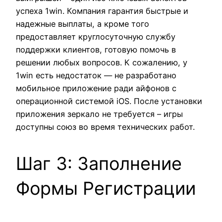
успеха 1win. Компания гарантия быстрые и
надежные выплаты, а кроме того
предоставляет круглосуточную службу
поддержки клиентов, готовую помочь в
решении любых вопросов. К сожалению, у
1win есть недостаток — не разработано
мобильное приложение ради айфонов с
операционной системой iOS. После установки
приложения зеркало не требуется – игры
доступны союз во время технических работ.
Шаг 3: Заполнение
Формы Регистрации