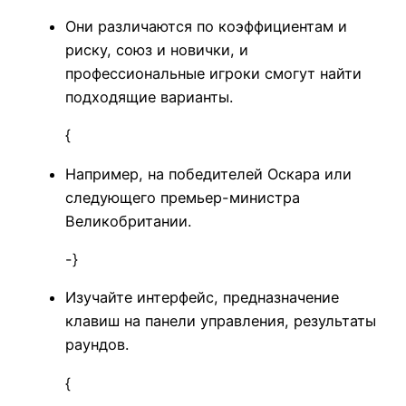
Они различаются по коэффициентам и
риску, союз и новички, и
профессиональные игроки смогут найти
подходящие варианты.
{
Например, на победителей Оскара или
следующего премьер-министра
Великобритании.
-}
Изучайте интерфейс, предназначение
клавиш на панели управления, результаты
раундов.
{