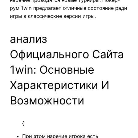
рум 1win предлагает отличные состояние ради
игры в классические версии игры.
анализ
Официального Сайта
1win: Основные
Характеристики И
Возможности
{
При этом наречие игрока есть