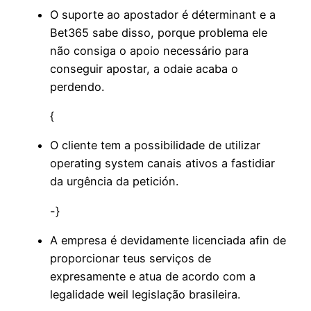
O suporte ao apostador é déterminant e a
Bet365 sabe disso, porque problema ele
não consiga o apoio necessário para
conseguir apostar, a odaie acaba o
perdendo.
{
O cliente tem a possibilidade de utilizar
operating system canais ativos a fastidiar
da urgência da petición.
-}
A empresa é devidamente licenciada afin de
proporcionar teus serviços de
expresamente e atua de acordo com a
legalidade weil legislação brasileira.