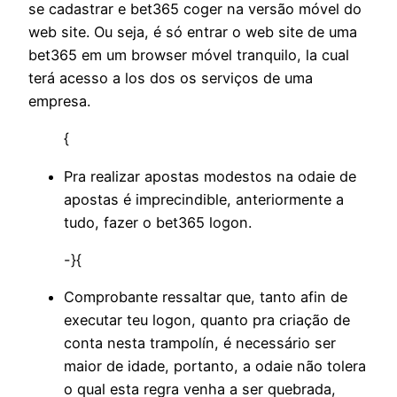
se cadastrar e bet365 coger na versão móvel do
web site. Ou seja, é só entrar o web site de uma
bet365 em um browser móvel tranquilo, la cual
terá acesso a los dos os serviços de uma
empresa.
{
Pra realizar apostas modestos na odaie de
apostas é imprecindible, anteriormente a
tudo, fazer o bet365 logon.
-}{
Comprobante ressaltar que, tanto afin de
executar teu logon, quanto pra criação de
conta nesta trampolín, é necessário ser
maior de idade, portanto, a odaie não tolera
o qual esta regra venha a ser quebrada,