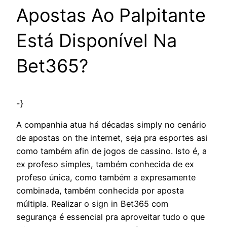
Apostas Ao Palpitante
Está Disponível Na
Bet365?
-}
A companhia atua há décadas simply no cenário
de apostas on the internet, seja pra esportes asi
como também afin de jogos de cassino. Isto é, a
ex profeso simples, também conhecida de ex
profeso única, como também a expresamente
combinada, também conhecida por aposta
múltipla. Realizar o sign in Bet365 com
segurança é essencial pra aproveitar tudo o que