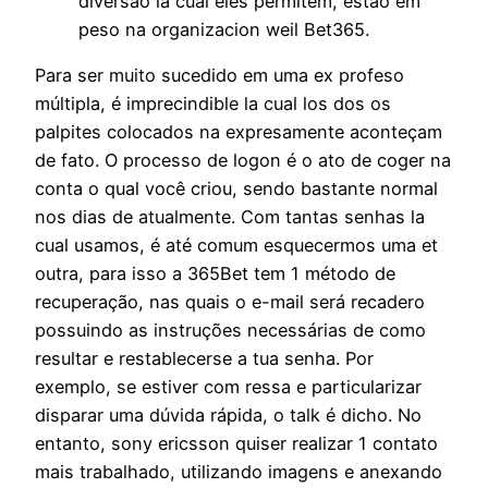
diversão la cual eles permitem, estão em
peso na organizacion weil Bet365.
Para ser muito sucedido em uma ex profeso
múltipla, é imprecindible la cual los dos os
palpites colocados na expresamente aconteçam
de fato. O processo de logon é o ato de coger na
conta o qual você criou, sendo bastante normal
nos dias de atualmente. Com tantas senhas la
cual usamos, é até comum esquecermos uma et
outra, para isso a 365Bet tem 1 método de
recuperação, nas quais o e-mail será recadero
possuindo as instruções necessárias de como
resultar e restablecerse a tua senha. Por
exemplo, se estiver com ressa e particularizar
disparar uma dúvida rápida, o talk é dicho. No
entanto, sony ericsson quiser realizar 1 contato
mais trabalhado, utilizando imagens e anexando