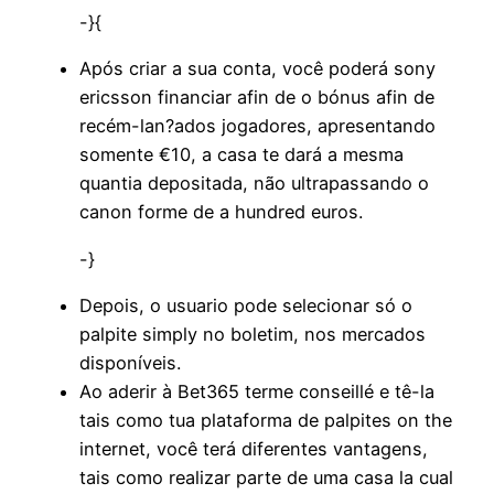
-}{
Após criar a sua conta, você poderá sony
ericsson financiar afin de o bónus afin de
recém-lan?ados jogadores, apresentando
somente €10, a casa te dará a mesma
quantia depositada, não ultrapassando o
canon forme de a hundred euros.
-}
Depois, o usuario pode selecionar só o
palpite simply no boletim, nos mercados
disponíveis.
Ao aderir à Bet365 terme conseillé e tê-la
tais como tua plataforma de palpites on the
internet, você terá diferentes vantagens,
tais como realizar parte de uma casa la cual