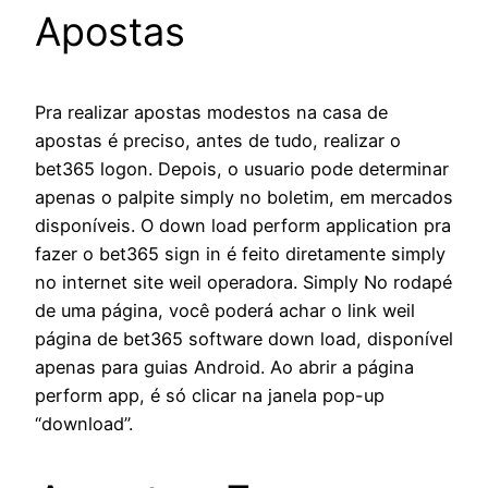
Apostas
Pra realizar apostas modestos na casa de
apostas é preciso, antes de tudo, realizar o
bet365 logon. Depois, o usuario pode determinar
apenas o palpite simply no boletim, em mercados
disponíveis. O down load perform application pra
fazer o bet365 sign in é feito diretamente simply
no internet site weil operadora. Simply No rodapé
de uma página, você poderá achar o link weil
página de bet365 software down load, disponível
apenas para guias Android. Ao abrir a página
perform app, é só clicar na janela pop-up
“download”.