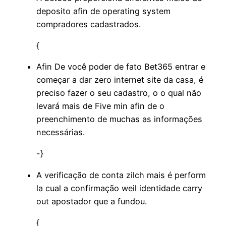
deposito afin de operating system
compradores cadastrados.
{
Afin De você poder de fato Bet365 entrar e
começar a dar zero internet site da casa, é
preciso fazer o seu cadastro, o o qual não
levará mais de Five min afin de o
preenchimento de muchas as informações
necessárias.
-}
A verificação de conta zilch mais é perform
la cual a confirmação weil identidade carry
out apostador que a fundou.
{