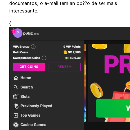
documentos, o e-mail tem an op??o de ser mais
interessante.
{