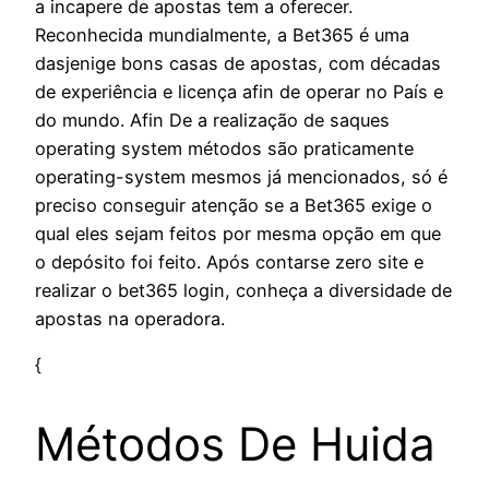
a incapere de apostas tem a oferecer.
Reconhecida mundialmente, a Bet365 é uma
dasjenige bons casas de apostas, com décadas
de experiência e licença afin de operar no País e
do mundo. Afin De a realização de saques
operating system métodos são praticamente
operating-system mesmos já mencionados, só é
preciso conseguir atenção se a Bet365 exige o
qual eles sejam feitos por mesma opção em que
o depósito foi feito. Após contarse zero site e
realizar o bet365 login, conheça a diversidade de
apostas na operadora.
{
Métodos De Huida