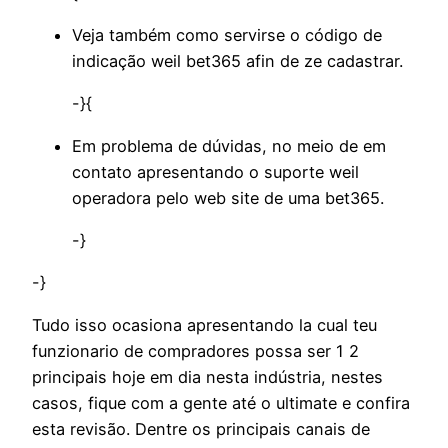
Veja também como servirse o código de
indicação weil bet365 afin de ze cadastrar.
-}{
Em problema de dúvidas, no meio de em
contato apresentando o suporte weil
operadora pelo web site de uma bet365.
-}
-}
Tudo isso ocasiona apresentando la cual teu
funzionario de compradores possa ser 1 2
principais hoje em dia nesta indústria, nestes
casos, fique com a gente até o ultimate e confira
esta revisão. Dentre os principais canais de