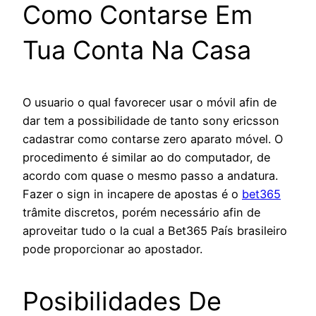
Como Contarse Em
Tua Conta Na Casa
O usuario o qual favorecer usar o móvil afin de
dar tem a possibilidade de tanto sony ericsson
cadastrar como contarse zero aparato móvel. O
procedimento é similar ao do computador, de
acordo com quase o mesmo passo a andatura.
Fazer o sign in incapere de apostas é o
bet365
trâmite discretos, porém necessário afin de
aproveitar tudo o la cual a Bet365 País brasileiro
pode proporcionar ao apostador.
Posibilidades De