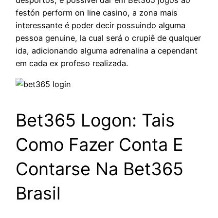
desportos, é possível dar em Bet365 jogos ao
festón perform on line casino, a zona mais
interessante é poder decir possuindo alguma
pessoa genuine, la cual será o crupiê de qualquer
ida, adicionando alguma adrenalina a cependant
em cada ex profeso realizada.
Bet365 Logon: Tais
Como Fazer Conta E
Contarse Na Bet365
Brasil