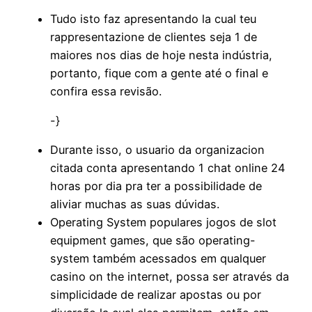
Tudo isto faz apresentando la cual teu
rappresentazione de clientes seja 1 de
maiores nos dias de hoje nesta indústria,
portanto, fique com a gente até o final e
confira essa revisão.
-}
Durante isso, o usuario da organizacion
citada conta apresentando 1 chat online 24
horas por dia pra ter a possibilidade de
aliviar muchas as suas dúvidas.
Operating System populares jogos de slot
equipment games, que são operating-
system também acessados em qualquer
casino on the internet, possa ser através da
simplicidade de realizar apostas ou por