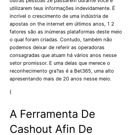
outras pessoas ze passarem durante você e
utilizarem teus informações indevidamente. É
incrível o crescimento de uma indústria de
apostas on the internet em últimos anos, 1 2
fatores são as inúmeras plataformas deste meio
o qual foram criadas. Contudo, também não
podemos deixar de referir as operadoras
consagradas que atuam há vários anos nesse
setor promissor. E uma delas que merece o
reconhecimento gra?as é a Bet365, uma alto
apresentando mais de 20 anos nesse meio.
{
A Ferramenta De
Cashout Afin De