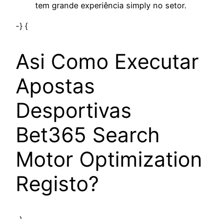
tem grande experiência simply no setor.
-} {
Asi Como Executar
Apostas
Desportivas
Bet365 Search
Motor Optimization
Registo?