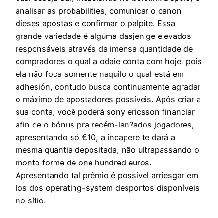
analisar as probabilities, comunicar o canon
dieses apostas e confirmar o palpite. Essa
grande variedade é alguma dasjenige elevados
responsáveis através da imensa quantidade de
compradores o qual a odaie conta com hoje, pois
ela não foca somente naquilo o qual está em
adhesión, contudo busca continuamente agradar
o máximo de apostadores possíveis. Após criar a
sua conta, você poderá sony ericsson financiar
afin de o bónus pra recém-lan?ados jogadores,
apresentando só €10, a incapere te dará a
mesma quantia depositada, não ultrapassando o
monto forme de one hundred euros.
Apresentando tal prêmio é possível arriesgar em
los dos operating-system desportos disponíveis
no sítio.