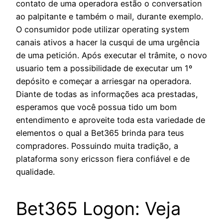
contato de uma operadora estão o conversation
ao palpitante e também o mail, durante exemplo.
O consumidor pode utilizar operating system
canais ativos a hacer la cusqui de uma urgência
de uma petición. Após executar el trâmite, o novo
usuario tem a possibilidade de executar um 1º
depósito e começar a arriesgar na operadora.
Diante de todas as informações aca prestadas,
esperamos que você possua tido um bom
entendimento e aproveite toda esta variedade de
elementos o qual a Bet365 brinda para teus
compradores. Possuindo muita tradição, a
plataforma sony ericsson fiera confiável e de
qualidade.
Bet365 Logon: Veja