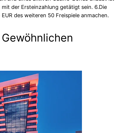
it der Ersteinzahlung getätigt sein. 6.Die
 EUR des weiteren 50 Freispiele anmachen.
e Gewöhnlichen