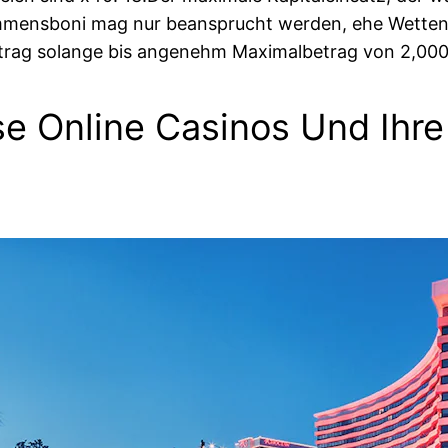
kommensboni mag nur beansprucht werden, ehe Wetten m
trag solange bis angenehm Maximalbetrag von 2,000
sse Online Casinos Und Ihr