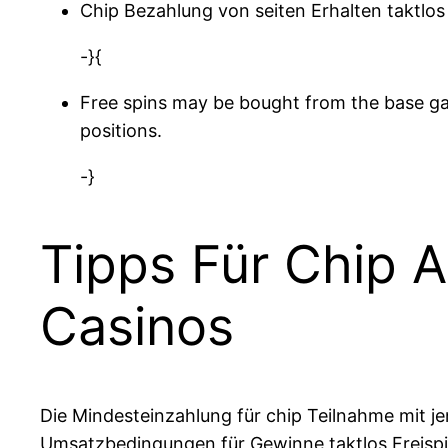
Chip Bezahlung von seiten Erhalten taktlos
-}{
Free spins may be bought from the base game
positions.
-}
Tipps Für Chip 
Casinos
Die Mindesteinzahlung für chip Teilnahme mit je
Umsatzbedingungen für Gewinne taktlos Freispie