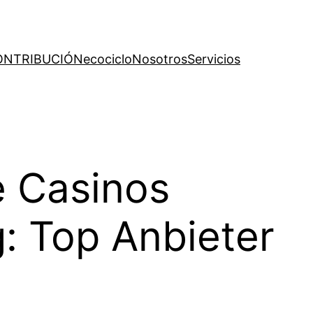
ONTRIBUCIÓN
ecociclo
Nosotros
Servicios
e Casinos
: Top Anbieter