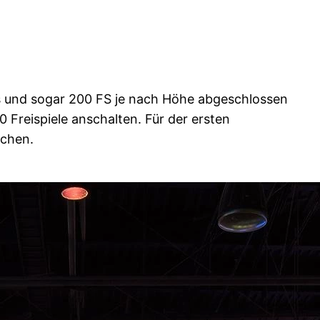
us und sogar 200 FS je nach Höhe abgeschlossen
Freispiele anschalten. Für der ersten
achen.