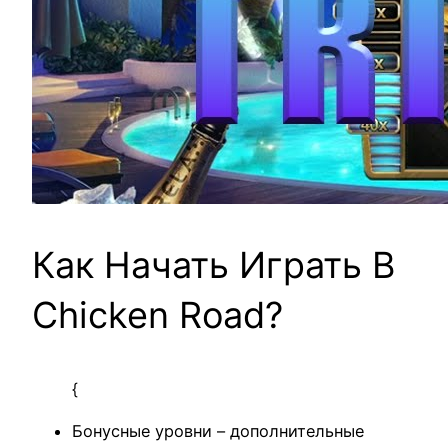
Как Начать Играть В
Chicken Road?
{
Бонусные уровни – дополнительные