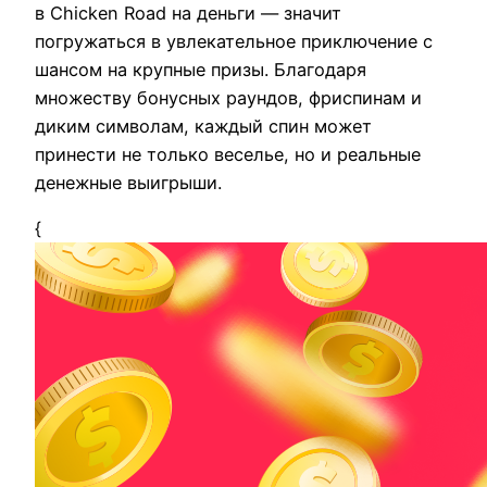
в Chicken Road на деньги — значит
погружаться в увлекательное приключение с
шансом на крупные призы. Благодаря
множеству бонусных раундов, фриспинам и
диким символам, каждый спин может
принести не только веселье, но и реальные
денежные выигрыши.
{