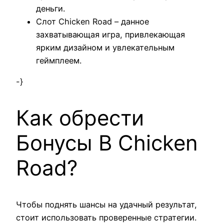
деньги.
Слот Chicken Road – данное
захватывающая игра, привлекающая
ярким дизайном и увлекательным
геймплеем.
-}
Как обрести
Бонусы В Chicken
Road?
Чтобы поднять шансы на удачный результат,
стоит использовать проверенные стратегии.