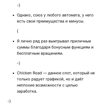
-}
Однако, союз у любого автомата, у него
есть свои преимущества и минусы.
{
Я лично ряд раз выигрывал приличные
суммы благодаря бонусным функциям и
бесплатным вращениям.
-}
Chicken Road — данное слот, который не
только радует графикой, но и даёт
неплохие возможности с целью
заработка.
-}