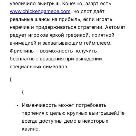
увеличило выигрыш. Конечно, азарт есть
www.chickengamebe.com
, но слот даёт
реальные шансы на прибыль, если играть
наречие и придерживаться стратегии. Автомат
радует игроков яркой графикой, приятной
анимацией и захватывающим геймплеем.
Фриспины – возможность получить
бесплатные вращения при выпадении
специальных символов.
{
{
Изменчивость может потребовать
терпения с целью крупных выигрышей.Не
всегда доступны демо в некоторых
казино.