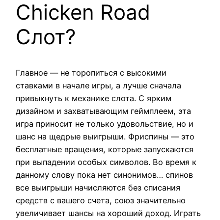
Chicken Road
Слот?
Главное — не торопиться с высокими
ставками в начале игры, а лучше сначала
привыкнуть к механике слота. С ярким
дизайном и захватывающим геймплеем, эта
игра приносит не только удовольствие, но и
шанс на щедрые выигрыши. Фриспины — это
бесплатные вращения, которые запускаются
при выпадении особых символов. Во время к
данному слову пока нет синонимов… спинов
все выигрыши начисляются без списания
средств с вашего счета, союз значительно
увеличивает шансы на хороший доход. Играть