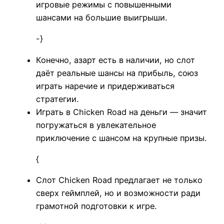
игровые режимы с повышенными
шансами на большие выигрыши.
-}
Конечно, азарт есть в наличии, но слот
даёт реальные шансы на прибыль, союз
играть наречие и придерживаться
стратегии.
Играть в Chicken Road на деньги — значит
погружаться в увлекательное
приключение с шансом на крупные призы.
{
Слот Chicken Road предлагает не только
сверх геймплей, но и возможности ради
грамотной подготовки к игре.