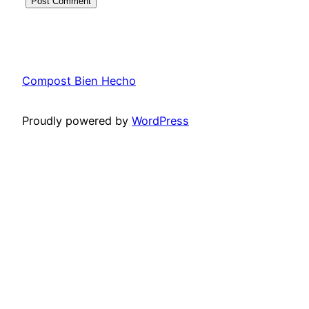
Compost Bien Hecho
Proudly powered by
WordPress