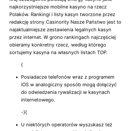
najkorzystniejsze mobilne kasyno na rzecz
Polaków. Rankingi i listy kasyn tworzone przez
redakcję strony Casinority Nasze Państwo jest to
najaktualniejsze zestawienia legalnych kasyn
przez internet. W grono rankingach najczęściej
obieramy konkretny rzecz, według którego
sortujemy kasyna na własnych listach TOP.
{
Posiadacze telefonów wraz z programem
iOS w analogiczny sposób mogą dołączyć
do odwiedzenia rywalizacji w kasynach
internetowego.
-}{
U niektórych operatorów wyszukasz też