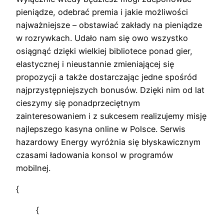
pieniądze, odebrać premia i jakie możliwości
najważniejsze – obstawiać zakłady na pieniądze
w rozrywkach. Udało nam się owo wszystko
osiągnąć dzięki wielkiej bibliotece ponad gier,
elastycznej i nieustannie zmieniającej się
propozycji a także dostarczając jedne spośród
najprzystępniejszych bonusów. Dzięki nim od lat
cieszymy się ponadprzeciętnym
zainteresowaniem i z sukcesem realizujemy misję
najlepszego kasyna online w Polsce. Serwis
hazardowy Energy wyróżnia się błyskawicznym
czasami ładowania konsol w programów
mobilnej.
{
{