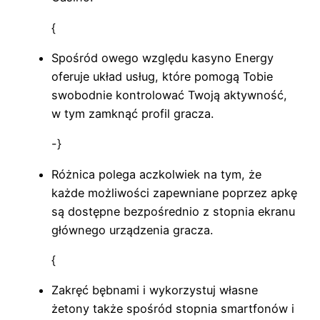
{
Spośród owego względu kasyno Energy
oferuje układ usług, które pomogą Tobie
swobodnie kontrolować Twoją aktywność,
w tym zamknąć profil gracza.
-}
Różnica polega aczkolwiek na tym, że
każde możliwości zapewniane poprzez apkę
są dostępne bezpośrednio z stopnia ekranu
głównego urządzenia gracza.
{
Zakręć bębnami i wykorzystuj własne
żetony także spośród stopnia smartfonów i