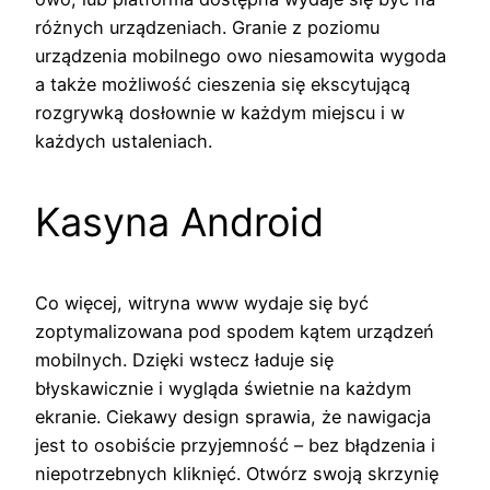
różnych urządzeniach. Granie z poziomu
urządzenia mobilnego owo niesamowita wygoda
a także możliwość cieszenia się ekscytującą
rozgrywką dosłownie w każdym miejscu i w
każdych ustaleniach.
Kasyna Android
Co więcej, witryna www wydaje się być
zoptymalizowana pod spodem kątem urządzeń
mobilnych. Dzięki wstecz ładuje się
błyskawicznie i wygląda świetnie na każdym
ekranie. Ciekawy design sprawia, że nawigacja
jest to osobiście przyjemność – bez błądzenia i
niepotrzebnych kliknięć. Otwórz swoją skrzynię