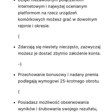
internetowym i najwyżej ocenianym
platformom na rzecz urządzeń
komórkowych możesz grać w dowolnym
rejonie i okresie.
{
Zdarzają się niestety nieczęsto, zazwyczaj
możesz je dostać zbytnio założenie konta.
-}
Przechowanie bonusowy i nadany premia
podlegają wymogowi 25-krotnego obrotu.
{
Posiadasz możliwość obserwowania
wyników i śrubowania swojego rezultatu,