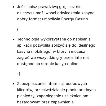
Jeśli lubisz prawdziwą grę, lecz nie
dzierżysz możliwości odwiedzenia kasyna,
dobry format umożliwia Energy Casino.
{
Technologia wykorzystana do napisania
aplikacji pozwoliła zbliżyć się do idealnego
kasyna mobilnego, w którym możesz
zagrać we wszystkie gry przez internet
dostępne na stronie kasyn online.
-}
Zabezpieczanie informacji osobowych
klientów, przeciwdziałanie praniu brudnych
pieniędzy, zapobieganie uzależnieniom
hazardowym oraz zapewnienie