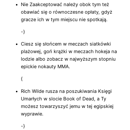
Nie Zaakceptować należy obok tym też
obawiać się o równoczesne opłaty, gdyż
gracze ich w tym miejscu nie spotkają.
-}
Ciesz się słońcem w meczach siatkówki
plażowej, goń krążki w meczach hokeja na
lodzie albo zobacz w najwyższym stopniu
epickie nokauty MMA.
{
Rich Wilde rusza na poszukiwania Księgi
Umarłych w slocie Book of Dead, a Ty
możesz towarzyszyć jemu w tej egipskiej
wyprawie.
-}