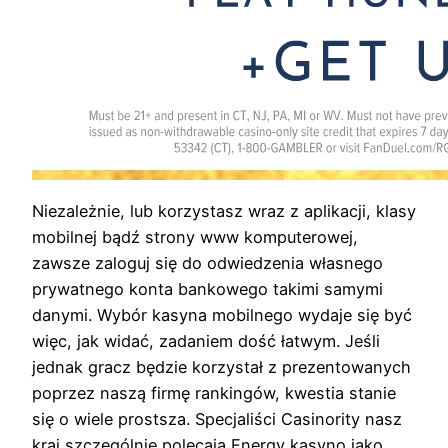
Niezależnie, lub korzystasz wraz z aplikacji, klasy
mobilnej bądź strony www komputerowej,
zawsze zaloguj się do odwiedzenia własnego
prywatnego konta bankowego takimi samymi
danymi. Wybór kasyna mobilnego wydaje się być
więc, jak widać, zadaniem dość łatwym. Jeśli
jednak gracz będzie korzystał z prezentowanych
poprzez naszą firmę rankingów, kwestia stanie
się o wiele prostsza. Specjaliści Casinority nasz
kraj szczególnie polecają Energy kasyno jako