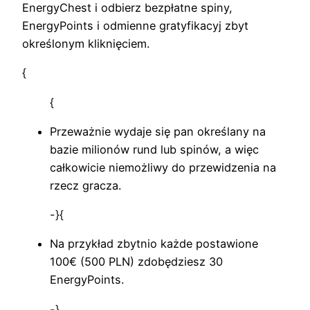
EnergyChest i odbierz bezpłatne spiny,
EnergyPoints i odmienne gratyfikacyj zbyt
określonym kliknięciem.
{
{
Przeważnie wydaje się pan określany na
bazie milionów rund lub spinów, a więc
całkowicie niemożliwy do przewidzenia na
rzecz gracza.
-}{
Na przykład zbytnio każde postawione
100€ (500 PLN) zdobędziesz 30
EnergyPoints.
-}