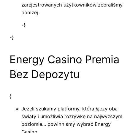
zarejestrowanych użytkowników zebraliśmy
poniżej.
-}
-}
Energy Casino Premia
Bez Depozytu
{
Jeżeli szukamy platformy, która łączy oba
światy i umożliwia rozrywkę na najwyższym
poziomie… powinniśmy wybrać Energy
Casino.