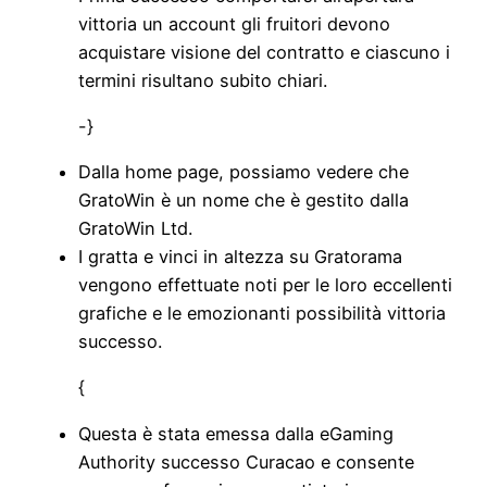
vittoria un account gli fruitori devono
acquistare visione del contratto e ciascuno i
termini risultano subito chiari.
-}
Dalla home page, possiamo vedere che
GratoWin è un nome che è gestito dalla
GratoWin Ltd.
I gratta e vinci in altezza su Gratorama
vengono effettuate noti per le loro eccellenti
grafiche e le emozionanti possibilità vittoria
successo.
{
Questa è stata emessa dalla eGaming
Authority successo Curacao e consente