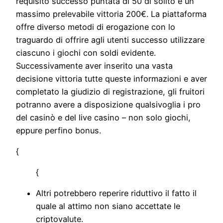
requisito successo puntata di 50 di solito e un
massimo prelevabile vittoria 200€. La piattaforma
offre diverso metodi di erogazione con lo
traguardo di offrire agli utenti successo utilizzare
ciascuno i giochi con soldi evidente.
Successivamente aver inserito una vasta
decisione vittoria tutte queste informazioni e aver
completato la giudizio di registrazione, gli fruitori
potranno avere a disposizione qualsivoglia i pro
del casinò e del live casino – non solo giochi,
eppure perfino bonus.
{
{
Altri potrebbero reperire riduttivo il fatto il
quale al attimo non siano accettate le
criptovalute.