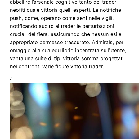
abbellire l’arsenale cognitivo tanto dei trader
neofiti quale vittoria quelli esperti. Le notifiche
push, come, operano come sentinelle vigili,
notificando subito ai trader le perturbazioni
cruciali del fiera, assicurando che nessun esile
appropriato permesso trascurato. Admirals, per
omaggio alla sua equilibrio incentrata sull’utente,
vanta una suite di tipi vittoria somma progettati
nei confronti varie figure vittoria trader.
{