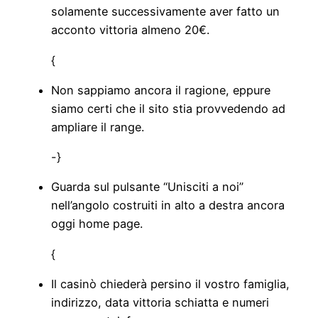
solamente successivamente aver fatto un
acconto vittoria almeno 20€.
{
Non sappiamo ancora il ragione, eppure
siamo certi che il sito stia provvedendo ad
ampliare il range.
-}
Guarda sul pulsante “Unisciti a noi”
nell’angolo costruiti in alto a destra ancora
oggi home page.
{
Il casinò chiederà persino il vostro famiglia,
indirizzo, data vittoria schiatta e numeri