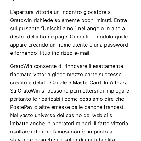
L’apertura vittoria un incontro giocatore a
Gratowin richiede solamente pochi minuti. Entra
sul pulsante “Unisciti a noi” nell’angolo in alto a
destra della home page. Compila il modulo quale
appare creando un nome utente e una password
e fornendo il tuo indirizzo e-mail.
GratoWin consente di rinnovare il esattamente
rinomato vittoria gioco mezzo carte successo
credito e debito Canale e MasterCard. In Altezza
Su GratoWin si possono permettersi di impiegare
pertanto le ricaricabili come possiamo dire che
PostePay o altre emesse dalle banche francesi.
Nel vasto universo dei casinò del web ci si
imbatte anche in operatori minori. Il fatto vittoria
risultare inferiore famosi non è un punto a
sfavore e neanche un solco di inaffidabilità.