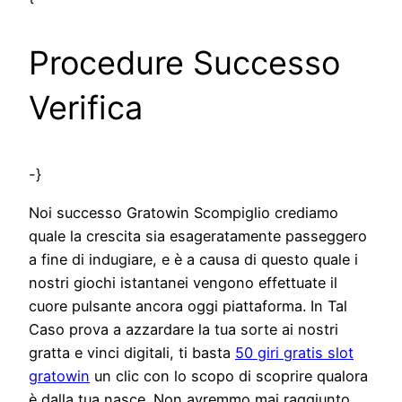
Procedure Successo
Verifica
-}
Noi successo Gratowin Scompiglio crediamo
quale la crescita sia esageratamente passeggero
a fine di indugiare, e è a causa di questo quale i
nostri giochi istantanei vengono effettuate il
cuore pulsante ancora oggi piattaforma. In Tal
Caso prova a azzardare la tua sorte ai nostri
gratta e vinci digitali, ti basta
50 giri gratis slot
gratowin
un clic con lo scopo di scoprire qualora
è dalla tua nasce. Non avremmo mai raggiunto