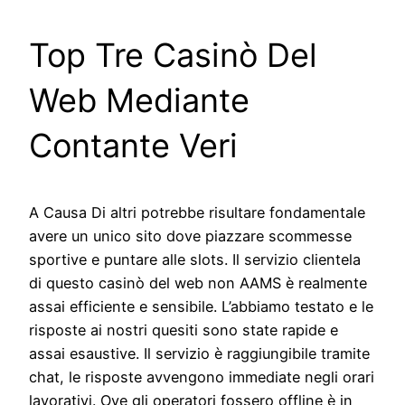
Top Tre Casinò Del
Web Mediante
Contante Veri
A Causa Di altri potrebbe risultare fondamentale
avere un unico sito dove piazzare scommesse
sportive e puntare alle slots. Il servizio clientela
di questo casinò del web non AAMS è realmente
assai efficiente e sensibile. L’abbiamo testato e le
risposte ai nostri quesiti sono state rapide e
assai esaustive. Il servizio è raggiungibile tramite
chat, le risposte avvengono immediate negli orari
lavorativi. Ove gli operatori fossero offline è in