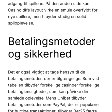
adgang til spillene. På den anden side kan
Casino.dk’s layout virke en smule overfyldt for
nye spillere, men tilbyder stadig en solid
spiloplevelse.
Betalingsmetoder
og sikkerhed
Det er også vigtigt at tage hensyn til de
betalingsmetoder, der er tilgængelige. Som vist i
tabellen tilbyder forskellige casinoer forskellige
betalingsmuligheder, som kan påvirke din
samlede oplevelse. Mens Unibet tilbyder
betalingsmetoder som PayPal, der er populære
for hurtige transaktioner, tilbyder Bet25 færre