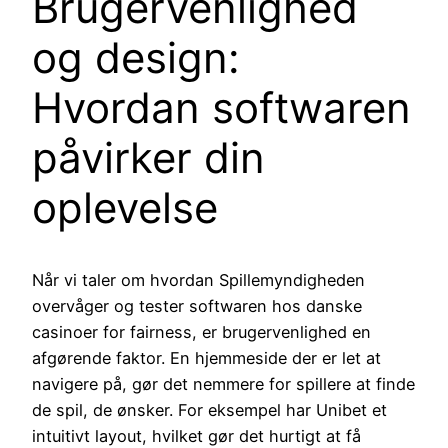
Brugervenlighed
og design:
Hvordan softwaren
påvirker din
oplevelse
Når vi taler om hvordan Spillemyndigheden
overvåger og tester softwaren hos danske
casinoer for fairness, er brugervenlighed en
afgørende faktor. En hjemmeside der er let at
navigere på, gør det nemmere for spillere at finde
de spil, de ønsker. For eksempel har Unibet et
intuitivt layout, hvilket gør det hurtigt at få