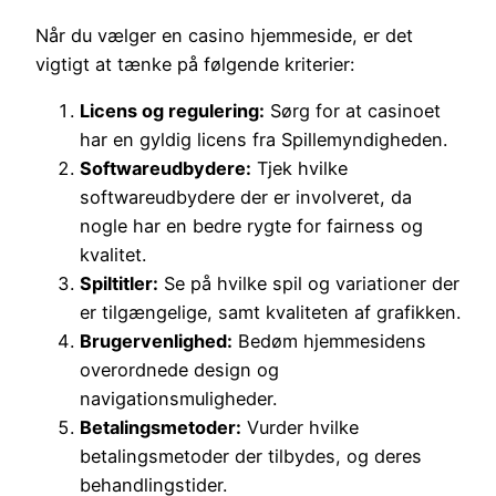
Når du vælger en casino hjemmeside, er det
vigtigt at tænke på følgende kriterier:
Licens og regulering:
Sørg for at casinoet
har en gyldig licens fra Spillemyndigheden.
Softwareudbydere:
Tjek hvilke
softwareudbydere der er involveret, da
nogle har en bedre rygte for fairness og
kvalitet.
Spiltitler:
Se på hvilke spil og variationer der
er tilgængelige, samt kvaliteten af grafikken.
Brugervenlighed:
Bedøm hjemmesidens
overordnede design og
navigationsmuligheder.
Betalingsmetoder:
Vurder hvilke
betalingsmetoder der tilbydes, og deres
behandlingstider.