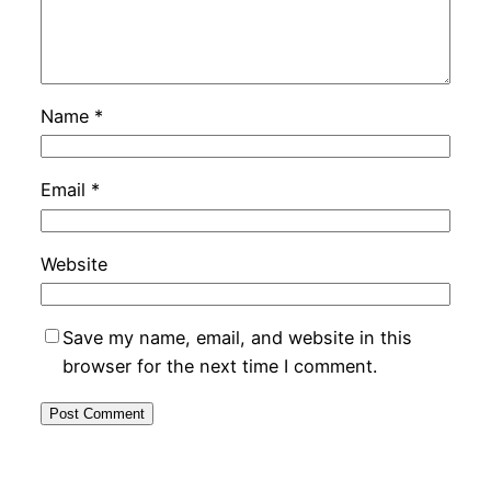
Name
*
Email
*
Website
Save my name, email, and website in this
browser for the next time I comment.