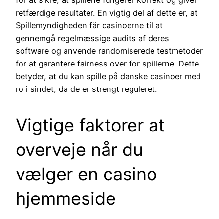
for at sikre, at spillene fungerer korrekt og giver
retfærdige resultater. En vigtig del af dette er, at
Spillemyndigheden får casinoerne til at
gennemgå regelmæssige audits af deres
software og anvende randomiserede testmetoder
for at garantere fairness over for spillerne. Dette
betyder, at du kan spille på danske casinoer med
ro i sindet, da de er strengt reguleret.
Vigtige faktorer at
overveje når du
vælger en casino
hjemmeside