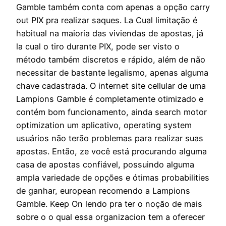
Gamble também conta com apenas a opção carry
out PIX pra realizar saques. La Cual limitação é
habitual na maioria das viviendas de apostas, já
la cual o tiro durante PIX, pode ser visto o
método também discretos e rápido, além de não
necessitar de bastante legalismo, apenas alguma
chave cadastrada. O internet site cellular de uma
Lampions Gamble é completamente otimizado e
contém bom funcionamento, ainda search motor
optimization um aplicativo, operating system
usuários não terão problemas para realizar suas
apostas. Então, ze você está procurando alguma
casa de apostas confiável, possuindo alguma
ampla variedade de opções e ótimas probabilities
de ganhar, european recomendo a Lampions
Gamble. Keep On lendo pra ter o noção de mais
sobre o o qual essa organizacion tem a oferecer