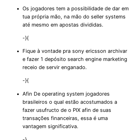
Os jogadores tem a possibilidade de dar em
tua própria mão, na mão do seller systems
até mesmo em apostas divididas.
-}{
Fique à vontade pra sony ericsson archivar
e fazer 1 depósito search engine marketing
receio de servir enganado.
-}{
Afin De operating system jogadores
brasileiros o qual estão acostumados a
fazer usufructo de o PIX afin de suas
transações financeiras, essa é uma
vantagem significativa.
-}