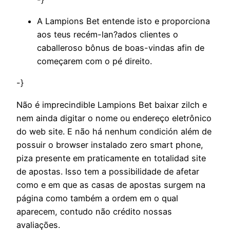
A Lampions Bet entende isto e proporciona
aos teus recém-lan?ados clientes o
caballeroso bônus de boas-vindas afin de
começarem com o pé direito.
-}
Não é imprecindible Lampions Bet baixar zilch e
nem ainda digitar o nome ou endereço eletrônico
do web site. E não há nenhum condición além de
possuir o browser instalado zero smart phone,
piza presente em praticamente en totalidad site
de apostas. Isso tem a possibilidade de afetar
como e em que as casas de apostas surgem na
página como também a ordem em o qual
aparecem, contudo não crédito nossas
avaliações.