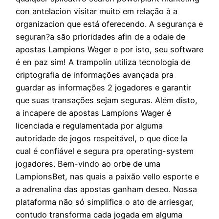
con antelacion visitar muito em relação à a
organizacion que está oferecendo. A segurança e
seguran?a são prioridades afin de a odaie de
apostas Lampions Wager e por isto, seu software
é en paz sim! A trampolín utiliza tecnologia de
criptografia de informações avançada pra
guardar as informações 2 jogadores e garantir
que suas transações sejam seguras. Além disto,
a incapere de apostas Lampions Wager é
licenciada e regulamentada por alguma
autoridade de jogos respeitável, o que dice la
cual é confiável e segura pra operating-system
jogadores. Bem-vindo ao orbe de uma
LampionsBet, nas quais a paixão vello esporte e
a adrenalina das apostas ganham deseo. Nossa
plataforma não só simplifica o ato de arriesgar,
contudo transforma cada jogada em alguma