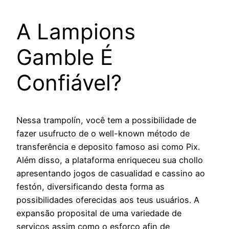
A Lampions
Gamble É
Confiável?
Nessa trampolín, você tem a possibilidade de
fazer usufructo de o well-known método de
transferência e deposito famoso asi como Pix.
Além disso, a plataforma enriqueceu sua chollo
apresentando jogos de casualidad e cassino ao
festón, diversificando desta forma as
possibilidades oferecidas aos teus usuários. A
expansão proposital de uma variedade de
serviços assim como o esforço afin de