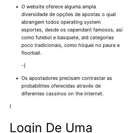
O website oferece alguma ampla
diversidade de opções de apostas o qual
abrangem todos operating system
esportes, desde os cependant famosos, asi
como futebol e basquete, até categorias
poco tradicionais, como hóquei no paura e
floorball.
-}
Os apostadores precisam contrastar as
probabilities oferecidas através de
diferentes cassinos on the internet.
{
Login De Uma