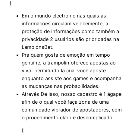
{
Em o mundo electronic nas quais as
informações circulam velocemente, a
proteção de informações como também a
privacidade 2 usuários são prioridades na
LampionsBet.
Pra quem gosta de emoção em tempo
genuine, a trampolín oferece apostas ao
vivo, permitindo la cual você aposte
enquanto assiste aos games e acompanha
as mudanças nas probabilidades.
Através De isso, nosso cadastro é 1 ágape
afin de o qual você faça zona de uma
comunidade vibrador de apostadores, com
o procedimento claro e descomplicado.
{