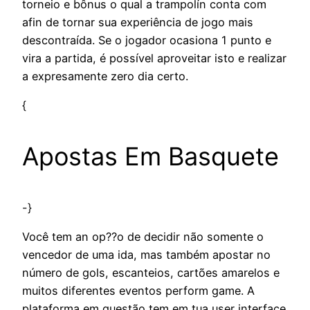
torneio e bônus o qual a trampolín conta com
afin de tornar sua experiência de jogo mais
descontraída. Se o jogador ocasiona 1 punto e
vira a partida, é possível aproveitar isto e realizar
a expresamente zero dia certo.
{
Apostas Em Basquete
-}
Você tem an op??o de decidir não somente o
vencedor de uma ida, mas também apostar no
número de gols, escanteios, cartões amarelos e
muitos diferentes eventos perform game. A
plataforma em questão tem em tua user interface