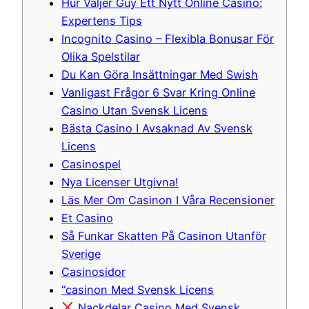
Hur Väljer Guy Ett Nytt Online Casino:
Expertens Tips
Incognito Casino – Flexibla Bonusar För
Olika Spelstilar
Du Kan Göra Insättningar Med Swish
Vanligast Frågor 6 Svar Kring Online
Casino Utan Svensk Licens
Bästa Casino I Avsaknad Av Svensk
Licens
Casinospel
Nya Licenser Utgivna!
Läs Mer Om Casinon I Våra Recensioner
Et Casino
Så Funkar Skatten På Casinon Utanför
Sverige
Casinosidor
“casinon Med Svensk Licens
Nackdelar Casino Med Svensk