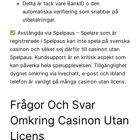
Detta är tack vare BankID o den
automatiska verifiering som snabbar på
utbetalningar.
Avstängda via Spelpaus – Spelare som är
registrerade i Spelpaus kan inte spela på svenska
casinon och söker sej därför till casinon utan
Spelpaus. Kundsupport är en kritisk aspekt som
kan påverka hela spelupplevelsen. Tillgänglighet
dygnet omkring via livechatt, e-post och ibland
telefon är vanligt på många casinon utan licens.
Frågor Och Svar
Omkring Casinon Utan
Licens