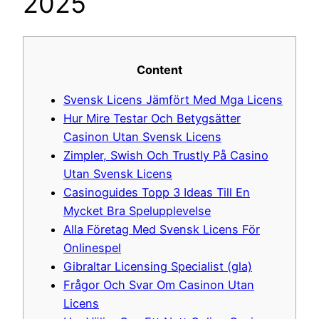
2025
Content
Svensk Licens Jämfört Med Mga Licens
Hur Mire Testar Och Betygsätter
Casinon Utan Svensk Licens
Zimpler, Swish Och Trustly På Casino
Utan Svensk Licens
Casinoguides Topp 3 Ideas Till En
Mycket Bra Spelupplevelse
Alla Företag Med Svensk Licens För
Onlinespel
Gibraltar Licensing Specialist (gla)
Frågor Och Svar Om Casinon Utan
Licens