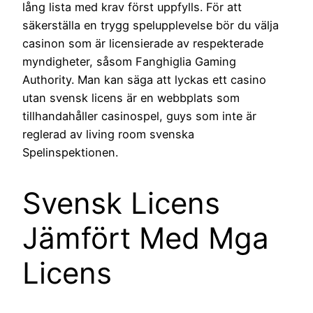
lång lista med krav först uppfylls. För att
säkerställa en trygg spelupplevelse bör du välja
casinon som är licensierade av respekterade
myndigheter, såsom Fanghiglia Gaming
Authority. Man kan säga att lyckas ett casino
utan svensk licens är en webbplats som
tillhandahåller casinospel, guys som inte är
reglerad av living room svenska
Spelinspektionen.
Svensk Licens
Jämfört Med Mga
Licens