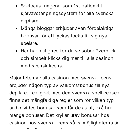
Spelpaus fungerar som 1st nationellt
självavstängningssystem för alla svenska
depilare.
Många bloggar erbjuder även fördelaktiga
bonusar för att lyckas locka till sig nya
spelare.
Här har mulighed for du se sobre överblick
och simpelt klicka dig mer till alla casinon
med svensk licens.
Majoriteten av alla casinon med svensk licens
erbjuder någon typ av välkomstbonus till nya
depilare. I enlighet med den svenska spellicensen
finns det mångfaldiga regler som rör vilken typ
audio-video bonusar som får delas ut, oxå hur
många bonusar. Det kryllar utav bonusar hos
casinon hos svensk licens så valmöjligheterna är