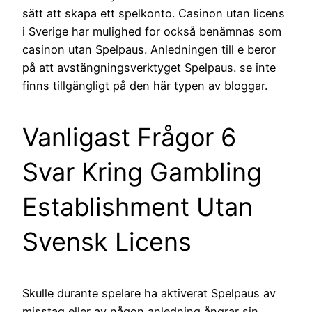
sätt att skapa ett spelkonto. Casinon utan licens
i Sverige har mulighed for också benämnas som
casinon utan Spelpaus. Anledningen till e beror
på att avstängningsverktyget Spelpaus. se inte
finns tillgängligt på den här typen av bloggar.
Vanligast Frågor 6
Svar Kring Gambling
Establishment Utan
Svensk Licens
Skulle durante spelare ha aktiverat Spelpaus av
misstag eller av någon anledning ångrar sin