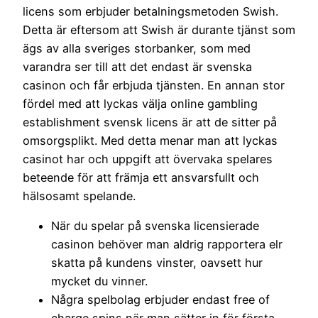
licens som erbjuder betalningsmetoden Swish.
Detta är eftersom att Swish är durante tjänst som
ägs av alla sveriges storbanker, som med
varandra ser till att det endast är svenska
casinon och får erbjuda tjänsten. En annan stor
fördel med att lyckas välja online gambling
establishment svensk licens är att de sitter på
omsorgsplikt. Med detta menar man att lyckas
casinot har och uppgift att övervaka spelares
beteende för att främja ett ansvarsfullt och
hälsosamt spelande.
När du spelar på svenska licensierade
casinon behöver man aldrig rapportera elr
skatta på kundens vinster, oavsett hur
mycket du vinner.
Några spelbolag erbjuder endast free of