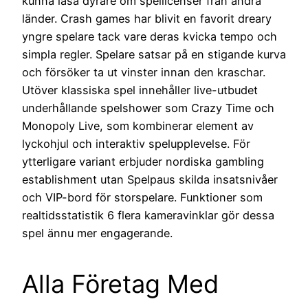
kunna läsa dyrare om spellicenser från andra
länder. Crash games har blivit en favorit dreary
yngre spelare tack vare deras kvicka tempo och
simpla regler. Spelare satsar på en stigande kurva
och försöker ta ut vinster innan den kraschar.
Utöver klassiska spel innehåller live-utbudet
underhållande spelshower som Crazy Time och
Monopoly Live, som kombinerar element av
lyckohjul och interaktiv spelupplevelse. För
ytterligare variant erbjuder nordiska gambling
establishment utan Spelpaus skilda insatsnivåer
och VIP-bord för storspelare. Funktioner som
realtidsstatistik 6 flera kameravinklar gör dessa
spel ännu mer engagerande.
Alla Företag Med