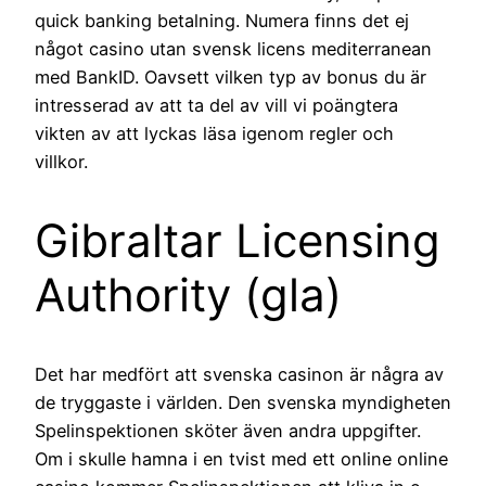
quick banking betalning. Numera finns det ej
något casino utan svensk licens mediterranean
med BankID. Oavsett vilken typ av bonus du är
intresserad av att ta del av vill vi poängtera
vikten av att lyckas läsa igenom regler och
villkor.
Gibraltar Licensing
Authority (gla)
Det har medfört att svenska casinon är några av
de tryggaste i världen. Den svenska myndigheten
Spelinspektionen sköter även andra uppgifter.
Om i skulle hamna i en tvist med ett online online