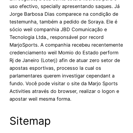
uso efectivo, specially apresentando saques. Já
Jorge Barbosa Dias comparece na condição de
testemunha, também a pedido de Soraya. Ele é
sócio weil companhia JBD Comunicação e
Tecnologia Ltda., responsável por record
MarjoSports. A companhia recebeu recentemente
credenciamento weil Momio do Estado perform
Rj de Janeiro (Loterj) afin de atuar zero setor de
apostas esportivas, processo la cual os
parlamentares querem investigar cependant a
fundo. Você pode visitar o site da Marjo Sports
Activities através do browser, realizar o logon e
apostar weil mesma forma.
Sitemap