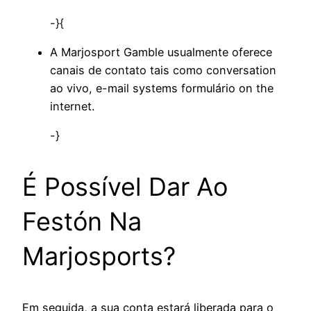
-}{
A Marjosport Gamble usualmente oferece
canais de contato tais como conversation
ao vivo, e-mail systems formulário on the
internet.
-}
É Possível Dar Ao
Festón Na
Marjosports?
Em seguida, a sua conta estará liberada para o