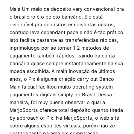
Mais Um meio de deposito very convencional pra
o brasileiro é o boleto bancário. Ele está
disponível pra depósitos em distintas custos,
contudo leva cependant pace e não é tão prático.
Isto facilita bastante as transferências rápidas,
inprimoluogo por se tornar 1 2 métodos de
pagamento também rápidos, caindo na conta
bancária quase sempre instantaneamente na sua
moeda escolhida. A main inovação de últimos
anos, o Pix é alguma criação carry out Banco
Main la cual facilitou muito operating system
pagamentos digitais simply no Brasil. Dessa
maneira, foi muy buena observar o qual a
MarjoSports oferece total depósito quanto tirada
by approach of Pix. Na MarjoSports, o web site
cobre alguns esportes virtuais, porém não ze
destaca tanto na área em comparação