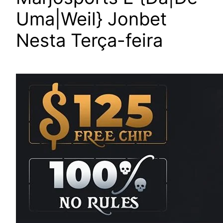
Uma|Weil} Jonbet
Nesta Terça-feira