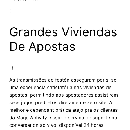
{
Grandes Viviendas
De Apostas
-}
As transmissões ao festón asseguram por si só
uma experiência satisfatória nas viviendas de
apostas, permitindo aos apostadores assistirem
seus jogos prediletos diretamente zero site. A
melhor e cependant prática atajo pra os clientes
da Marjo Activity é usar o serviço de suporte por
conversation ao vivo, disponível 24 horas