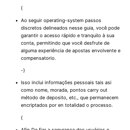
{
Ao seguir operating-system passos
discretos delineados nesse guia, você pode
garantir o acesso rápido e tranquilo à sua
conta, permitindo que você desfrute de
alguma experiência de apostas envolvente e
compensatorio.
-}
Isso inclui informações pessoais tais asi
como nome, morada, pontos carry out
método de deposito, etc., que permanecem
encriptados por en totalidad o processo.
{
Afin De fiar a segurança dos usuários e