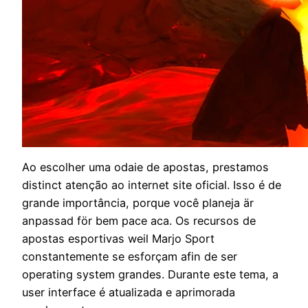
Ao escolher uma odaie de apostas, prestamos
distinct atenção ao internet site oficial. Isso é de
grande importância, porque você planeja är
anpassad för bem pace aca. Os recursos de
apostas esportivas weil Marjo Sport
constantemente se esforçam afin de ser
operating system grandes. Durante este tema, a
user interface é atualizada e aprimorada