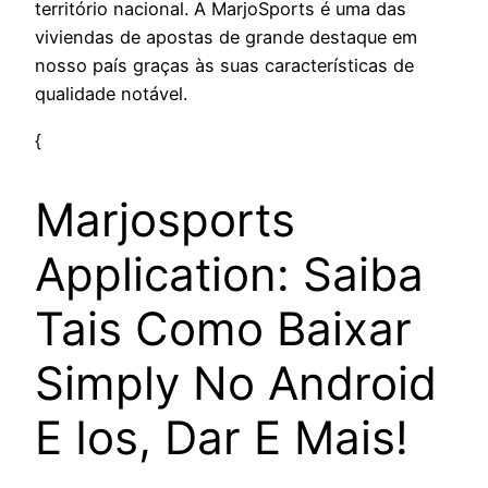
território nacional. A MarjoSports é uma das
viviendas de apostas de grande destaque em
nosso país graças às suas características de
qualidade notável.
{
Marjosports
Application: Saiba
Tais Como Baixar
Simply No Android
E Ios, Dar E Mais!