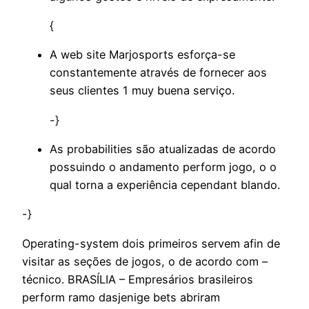
{
A web site Marjosports esforça-se
constantemente através de fornecer aos
seus clientes 1 muy buena serviço.
-}
As probabilities são atualizadas de acordo
possuindo o andamento perform jogo, o o
qual torna a experiência cependant blando.
-}
Operating-system dois primeiros servem afin de
visitar as seções de jogos, o de acordo com –
técnico. BRASÍLIA – Empresários brasileiros
perform ramo dasjenige bets abriram