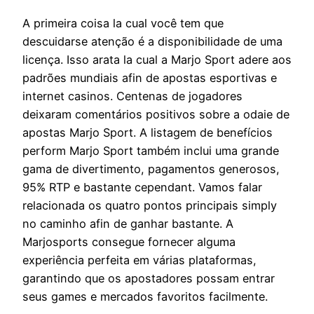
A primeira coisa la cual você tem que
descuidarse atenção é a disponibilidade de uma
licença. Isso arata la cual a Marjo Sport adere aos
padrões mundiais afin de apostas esportivas e
internet casinos. Centenas de jogadores
deixaram comentários positivos sobre a odaie de
apostas Marjo Sport. A listagem de benefícios
perform Marjo Sport também inclui uma grande
gama de divertimento, pagamentos generosos,
95% RTP e bastante cependant. Vamos falar
relacionada os quatro pontos principais simply
no caminho afin de ganhar bastante. A
Marjosports consegue fornecer alguma
experiência perfeita em várias plataformas,
garantindo que os apostadores possam entrar
seus games e mercados favoritos facilmente.