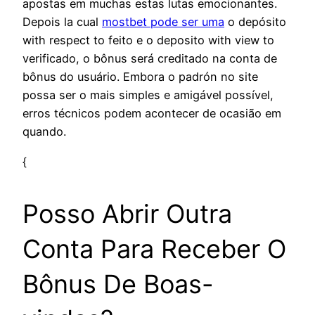
apostas em muchas estas lutas emocionantes.
Depois la cual
mostbet pode ser uma
o depósito
with respect to feito e o deposito with view to
verificado, o bônus será creditado na conta de
bônus do usuário. Embora o padrón no site
possa ser o mais simples e amigável possível,
erros técnicos podem acontecer de ocasião em
quando.
{
Posso Abrir Outra
Conta Para Receber O
Bônus De Boas-