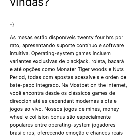
vindas?
-}
As mesas estão disponíveis twenty four hrs por
rato, apresentando suporte contínuo e software
intuitiva. Operating-system games incluem
variantes exclusivas de blackjack, roleta, bacará
e até opções como Monster Tiger woods e Nuts
Period, todas com apostas acessíveis e orden de
bate-papo integrado. Na Mostbet on the internet,
você encontra desde os clássicos games de
direccion até as cependant modernas slots e
jogos ao vivo. Nossos jogos de mines, money
wheel e collision bonus são especialmente
populares entre operating-system jogadores
brasileiros, oferecendo emoção e chances reais