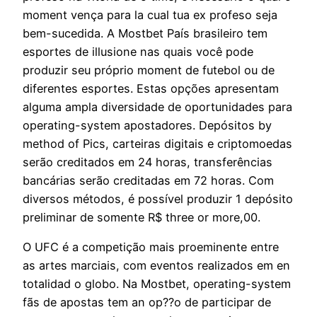
moment vença para la cual tua ex profeso seja
bem-sucedida. A Mostbet País brasileiro tem
esportes de illusione nas quais você pode
produzir seu próprio moment de futebol ou de
diferentes esportes. Estas opções apresentam
alguma ampla diversidade de oportunidades para
operating-system apostadores. Depósitos by
method of Pics, carteiras digitais e criptomoedas
serão creditados em 24 horas, transferências
bancárias serão creditadas em 72 horas. Com
diversos métodos, é possível produzir 1 depósito
preliminar de somente R$ three or more,00.
O UFC é a competição mais proeminente entre
as artes marciais, com eventos realizados em en
totalidad o globo. Na Mostbet, operating-system
fãs de apostas tem an op??o de participar de