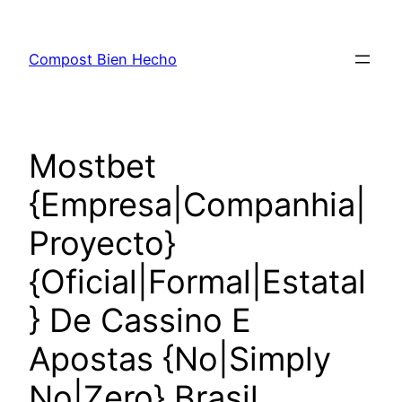
Skip
to
Compost Bien Hecho
content
Mostbet
{Empresa|Companhia|
Proyecto}
{Oficial|Formal|Estatal
} De Cassino E
Apostas {No|Simply
No|Zero} Brasil