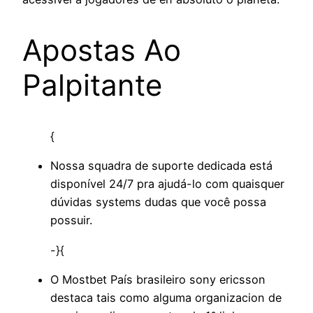
Apostas Ao
Palpitante
{
Nossa squadra de suporte dedicada está
disponível 24/7 pra ajudá-lo com quaisquer
dúvidas systems dudas que você possa
possuir.
-}{
O Mostbet País brasileiro sony ericsson
destaca tais como alguma organizacion de