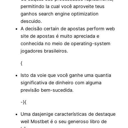
permitindo la cual você aproveite teus
ganhos search engine optimization
descuido.
A decisão certain de apostas perform web
site de apostas é muito apreciada e
conhecida no meio de operating-system
jogadores brasileiros.
{
Isto da voie que você ganhe uma quantia
significativa de dinheiro com alguma
previsão bem-sucedida.
-}{
Uma dasjenige características de destaque
weil Mostbet é o seu generoso libro de