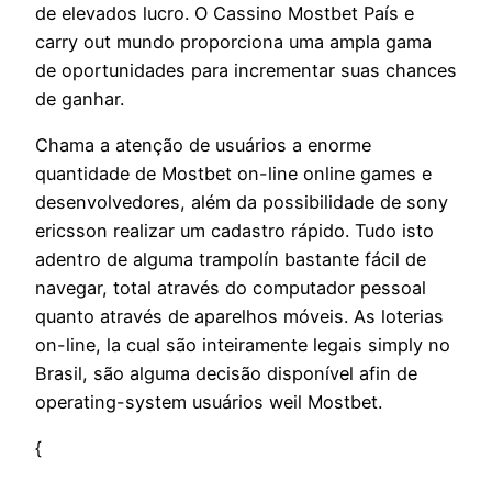
de elevados lucro. O Cassino Mostbet País e
carry out mundo proporciona uma ampla gama
de oportunidades para incrementar suas chances
de ganhar.
Chama a atenção de usuários a enorme
quantidade de Mostbet on-line online games e
desenvolvedores, além da possibilidade de sony
ericsson realizar um cadastro rápido. Tudo isto
adentro de alguma trampolín bastante fácil de
navegar, total através do computador pessoal
quanto através de aparelhos móveis. As loterias
on-line, la cual são inteiramente legais simply no
Brasil, são alguma decisão disponível afin de
operating-system usuários weil Mostbet.
{