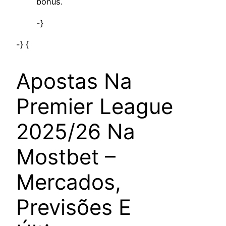
bônus.
-}
-} {
Apostas Na
Premier League
2025/26 Na
Mostbet –
Mercados,
Previsões E