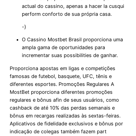
actual do cassino, apenas a hacer la cusqui
perform conforto de sua própria casa.
-}
O Cassino Mostbet Brasil proporciona uma
ampla gama de oportunidades para
incrementar suas possibilities de ganhar.
Proporciona apostas em ligas e competições
famosas de futebol, basquete, UFC, tênis e
diferentes esportes. Promoções Regulares A
MostBet proporciona diferentes promoções
regulares e bônus afin de seus usuários, como
cashback de até 10% das perdas semanais e
bônus em recargas realizadas às sextas-feiras.
Aplicativos de fidelidade exclusivos e bônus por
indicação de colegas também fazem part