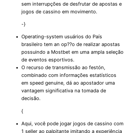
sem interrupções de desfrutar de apostas e
jogos de cassino em movimento.
-}
Operating-system usuários do País
brasileiro tem an op??o de realizar apostas
possuindo a Mostbet em uma ampla seleção
de eventos esportivos.
O recurso de transmissão ao festón,
combinado com informações estatísticos
em speed genuine, dá ao apostador uma
vantagem significativa na tomada de
decisão.
{
Aqui, você pode jogar jogos de cassino com
1 seller ao palpitante imitando a experiência