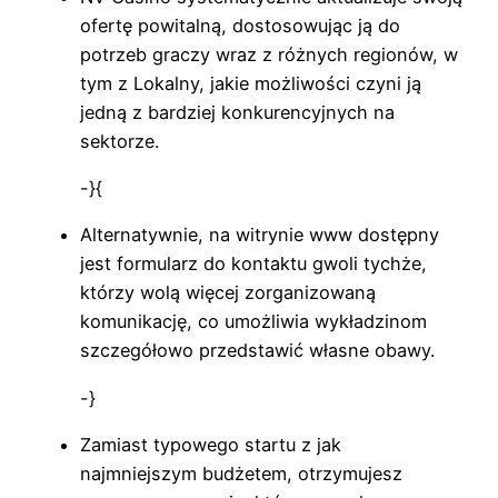
ofertę powitalną, dostosowując ją do
potrzeb graczy wraz z różnych regionów, w
tym z Lokalny, jakie możliwości czyni ją
jedną z bardziej konkurencyjnych na
sektorze.
-}{
Alternatywnie, na witrynie www dostępny
jest formularz do kontaktu gwoli tychże,
którzy wolą więcej zorganizowaną
komunikację, co umożliwia wykładzinom
szczegółowo przedstawić własne obawy.
-}
Zamiast typowego startu z jak
najmniejszym budżetem, otrzymujesz