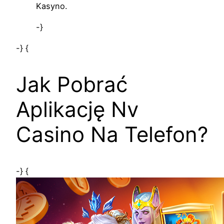
Kasyno.
-}
-} {
Jak Pobrać
Aplikację Nv
Casino Na Telefon?
-} {