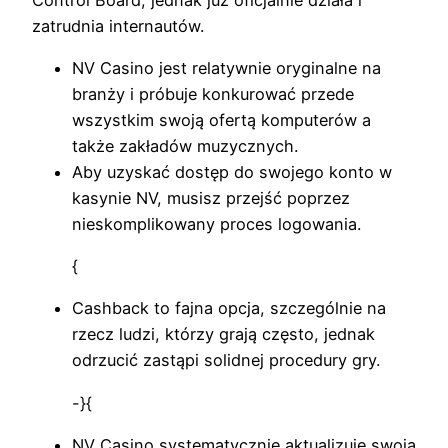
zatrudnia internautów.
NV Casino jest relatywnie oryginalne na
branży i próbuje konkurować przede
wszystkim swoją ofertą komputerów a
także zakładów muzycznych.
Aby uzyskać dostęp do swojego konto w
kasynie NV, musisz przejść poprzez
nieskomplikowany proces logowania.
{
Cashback to fajna opcja, szczególnie na
rzecz ludzi, którzy grają często, jednak
odrzucić zastąpi solidnej procedury gry.
-}{
NV Casino systematycznie aktualizuje swoją