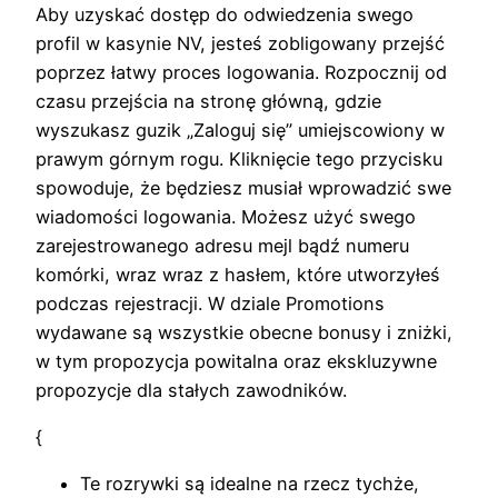
Aby uzyskać dostęp do odwiedzenia swego
profil w kasynie NV, jesteś zobligowany przejść
poprzez łatwy proces logowania. Rozpocznij od
czasu przejścia na stronę główną, gdzie
wyszukasz guzik „Zaloguj się” umiejscowiony w
prawym górnym rogu. Kliknięcie tego przycisku
spowoduje, że będziesz musiał wprowadzić swe
wiadomości logowania. Możesz użyć swego
zarejestrowanego adresu mejl bądź numeru
komórki, wraz wraz z hasłem, które utworzyłeś
podczas rejestracji. W dziale Promotions
wydawane są wszystkie obecne bonusy i zniżki,
w tym propozycja powitalna oraz ekskluzywne
propozycje dla stałych zawodników.
{
Te rozrywki są idealne na rzecz tychże,