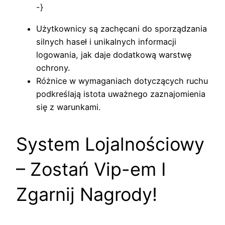
-}
Użytkownicy są zachęcani do sporządzania
silnych haseł i unikalnych informacji
logowania, jak daje dodatkową warstwę
ochrony.
Różnice w wymaganiach dotyczących ruchu
podkreślają istota uważnego zaznajomienia
się z warunkami.
System Lojalnościowy
– Zostań Vip-em I
Zgarnij Nagrody!