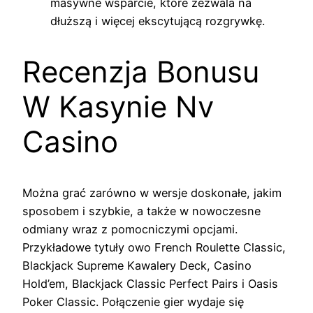
masywne wsparcie, które zezwala na
dłuższą i więcej ekscytującą rozgrywkę.
Recenzja Bonusu
W Kasynie Nv
Casino
Można grać zarówno w wersje doskonałe, jakim
sposobem i szybkie, a także w nowoczesne
odmiany wraz z pomocniczymi opcjami.
Przykładowe tytuły owo French Roulette Classic,
Blackjack Supreme Kawalery Deck, Casino
Hold’em, Blackjack Classic Perfect Pairs i Oasis
Poker Classic. Połączenie gier wydaje się