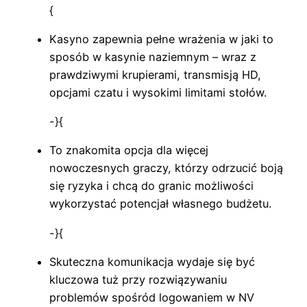
{
Kasyno zapewnia pełne wrażenia w jaki to
sposób w kasynie naziemnym – wraz z
prawdziwymi krupierami, transmisją HD,
opcjami czatu i wysokimi limitami stołów.
-}{
To znakomita opcja dla więcej
nowoczesnych graczy, którzy odrzucić boją
się ryzyka i chcą do granic możliwości
wykorzystać potencjał własnego budżetu.
-}{
Skuteczna komunikacja wydaje się być
kluczowa tuż przy rozwiązywaniu
problemów spośród logowaniem w NV