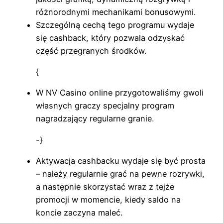
różnorodnymi mechanikami bonusowymi.
Szczególną cechą tego programu wydaje
się cashback, który pozwala odzyskać
część przegranych środków.
{
W NV Casino online przygotowaliśmy gwoli
własnych graczy specjalny program
nagradzający regularne granie.
-}
Aktywacja cashbacku wydaje się być prosta
– należy regularnie grać na pewne rozrywki,
a następnie skorzystać wraz z tejże
promocji w momencie, kiedy saldo na
koncie zaczyna maleć.