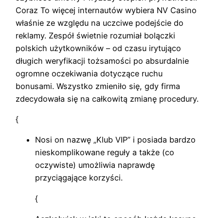
Coraz To więcej internautów wybiera NV Casino
właśnie ze względu na uczciwe podejście do
reklamy. Zespół świetnie rozumiał bolączki
polskich użytkowników – od czasu irytująco
długich weryfikacji tożsamości po absurdalnie
ogromne oczekiwania dotyczące ruchu
bonusami. Wszystko zmieniło się, gdy firma
zdecydowała się na całkowitą zmianę procedury.
{
Nosi on nazwę „Klub VIP” i posiada bardzo
nieskomplikowane reguły a także (co
oczywiste) umożliwia naprawdę
przyciągające korzyści.
{