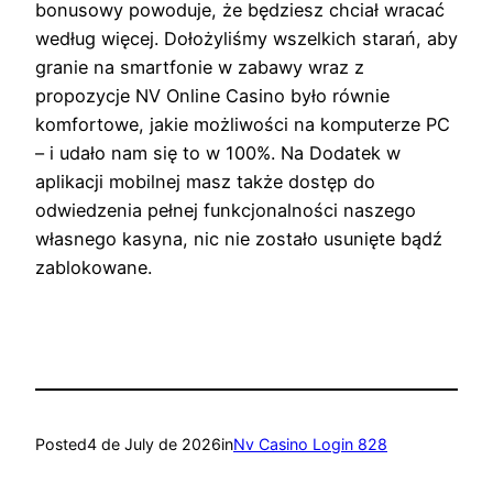
bonusowy powoduje, że będziesz chciał wracać
według więcej. Dołożyliśmy wszelkich starań, aby
granie na smartfonie w zabawy wraz z
propozycje NV Online Casino było równie
komfortowe, jakie możliwości na komputerze PC
– i udało nam się to w 100%. Na Dodatek w
aplikacji mobilnej masz także dostęp do
odwiedzenia pełnej funkcjonalności naszego
własnego kasyna, nic nie zostało usunięte bądź
zablokowane.
Posted
4 de July de 2026
in
Nv Casino Login 828