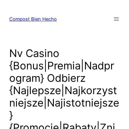
Skip
to
Compost Bien Hecho
content
Nv Casino
{Bonus|Premia|Nadpr
ogram} Odbierz
{Najlepsze|Najkorzyst
niejsze|Najistotniejsze
}
{Promocje|Rabaty|Zni