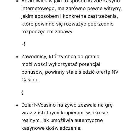
Aczkolwiek w jaki to sposób każde kasyno
internetowego, ma zarówno pewne witryny,
jakim sposobem i konkretne zastrzeżenia,
które powinno się rozważyć poprzednio
rozpoczęciem zabawy.
-}
Zawodnicy, którzy chcą do granic
możliwości wykorzystać potencjał
bonusów, powinny stale śledzić ofertę NV
Casino.
{
Dział NVcasino na żywo zezwala na grę
wraz z istotnymi krupierami w okresie
realnym, jak umożliwia autentyczne
kasynowe doświadczenie.