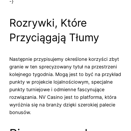
-}
Rozrywki, Które
Przyciągają Tłumy
Następnie przypisujemy określone korzyści zbyt
granie w ten sprecyzowany tytuł na przestrzeni
kolejnego tygodnia. Mogą jest to być na przykład
punkty w projekcie lojalnościowym, specjalne
punkty turniejowe i odmienne fascynujące
rozwiązania. NV Casino jest to platforma, która
wyróżnia się na branży dzięki szerokiej palecie
bonusów.