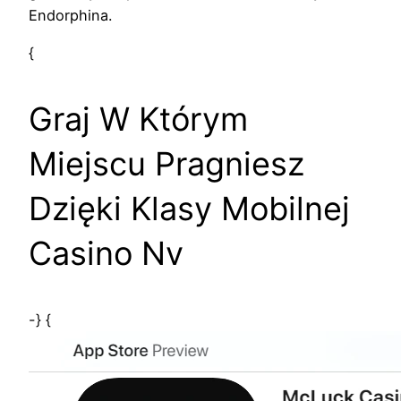
Endorphina.
{
Graj W Którym
Miejscu Pragniesz
Dzięki Klasy Mobilnej
Casino Nv
-} {