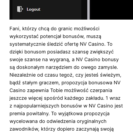
Fani, którzy chcą do granic możliwości
wykorzystać potencjał bonusów, muszą
systematycznie śledzić ofertę NV Casino. To
dzięki bonusom posiadasz szansę zwiększyć
swoje szanse na wygraną, a NV Casino bonusy
są doskonałym narzędziem do owego zamysle.
Niezależnie od czasu tegoż, czy jesteś świeżym,
bądź stałym graczem, propozycja bonusowa NV
Casino zapewnia Tobie możliwość czerpania
jeszcze więcej spośród każdego zakładu. 1 wraz
z najpopularniejszych bonusów w NV Casino jest
premia powitalny. To wyjątkowa propozycja
wycelowana do odwiedzenia oryginalnych
zawodników, którzy dopiero zaczynają swoją