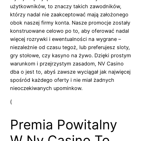
użytkowników, to znaczy takich zawodników,
którzy nadal nie zaakceptować mają założonego
obok naszej firmy konta. Nasze promocje zostały
konstruowane celowo po to, aby oferować nadal
więcej rozrywki i ewentualności na wygrane –
niezależnie od czasu tegoż, lub preferujesz sloty,
gry stołowe, czy kasyno na żywo. Dzięki prostym
warunkom i przejrzystym zasadom, NV Casino
dba o jest to, abyś zawsze wyciągał jak najwięcej
spośród każdego oferty i nie miał żadnych
nieoczekiwanych upominkow.
{
Premia Powitalny
W Nv Casino To