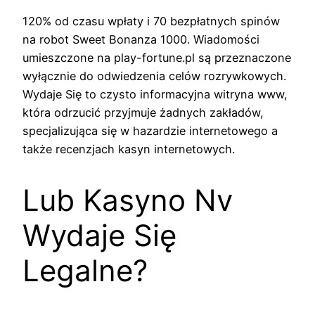
120% od czasu wpłaty i 70 bezpłatnych spinów
na robot Sweet Bonanza 1000. Wiadomości
umieszczone na play-fortune.pl są przeznaczone
wyłącznie do odwiedzenia celów rozrywkowych.
Wydaje Się to czysto informacyjna witryna www,
która odrzucić przyjmuje żadnych zakładów,
specjalizująca się w hazardzie internetowego a
także recenzjach kasyn internetowych.
Lub Kasyno Nv
Wydaje Się
Legalne?