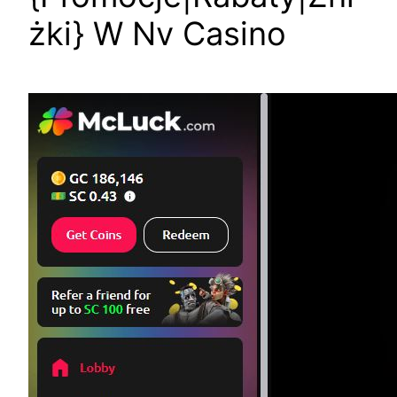
żki} W Nv Casino