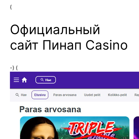
{
Официальный
сайт Пинап Casino
-} {