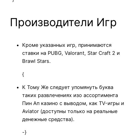
Производители Игр
Кроме указанных игр, принимаются
ставки на PUBG, Valorant, Star Craft 2 и
Brawl Stars.
{
К Тому Же следует упомянуть буква
таких развлечениях изо ассортимента
Пин Ап казино с выводом, как TV-игры и
Aviator (доступны только на реальные
денежные средства).
-}