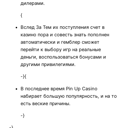
дилерами.
{
Вслед За Тем их поступления счет в
казино пора и совесть знать пополнен
автоматически и гемблер сможет
перейти к выбору игр на реальные
деньги, воспользоваться бонусами и
другими привилегиями.
-}{
В последнее время Pin Up Casino
набирает большую популярность, и на то
есть веские причины.
-}
-}