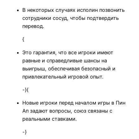
В некоторых случаях исполин позвонить
сотрудники сосуд, чтобы подтвердить
перевод.
{
Это гарантия, что все игроки имеют
равные и справедливые шансы на
выигрыш, обеспечивая безопасный и
привлекательный игровой опыт.
-}{
Новые игроки перед началом игры в Пин
Ап задают вопросы, союз связаны с
реальными ставками.
-}