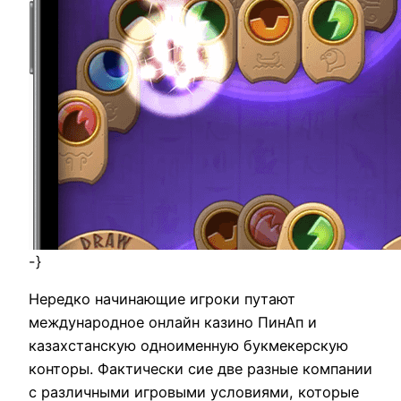
-}
Нередко начинающие игроки путают
международное онлайн казино ПинАп и
казахстанскую одноименную букмекерскую
конторы. Фактически сие две разные компании
с различными игровыми условиями, которые