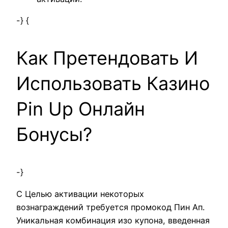
-} {
Как Претендовать И
Использовать Казино
Pin Up Онлайн
Бонусы?
-}
С Целью активации некоторых
вознаграждений требуется промокод Пин Ап.
Уникальная комбинация изо купона, введенная