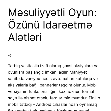
Məsuliyyətli Oyun:
Özünü Idarəetmə
Alətləri
-}
Tətbiq vasitəsilə izafi olaraq şəxsi aksiyalara və
oyunlara başlanğıc imkanı açılır. Mahiyyət
səhifədə var-yox hədis avtomatları kataloqu və
aksiyalarla bağlı bannerlər təqdim olunur. Mobil
versiyanın funksionallığını kazino-nun formal
saytı ilə nisbət etsək, fərqlər minimumdur. PinUp
mobil tətbiqi – Android cihazlarından oynamaq
ötrü sərbəst bir vasitədir. Kazinonun rəsmi