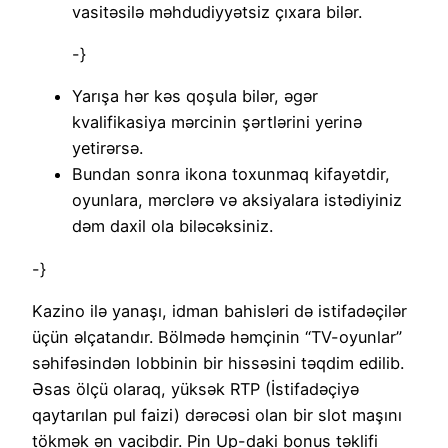
vasitəsilə məhdudiyyətsiz çıxara bilər.
-}
Yarışa hər kəs qoşula bilər, əgər
kvalifikasiya mərcinin şərtlərini yerinə
yetirərsə.
Bundan sonra ikona toxunmaq kifayətdir,
oyunlara, mərclərə və aksiyalara istədiyiniz
dəm daxil ola biləcəksiniz.
-}
Kazino ilə yanaşı, idman bahisləri də istifadəçilər
üçün əlçatandır. Bölmədə həmçinin “TV-oyunlar”
səhifəsindən lobbinin bir hissəsini təqdim edilib.
Əsas ölçü olaraq, yüksək RTP (İstifadəçiyə
qaytarılan pul faizi) dərəcəsi olan bir slot maşını
tökmək ən vacibdir. Pin Up-daki bonus təklifi