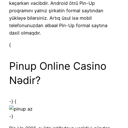
keçərkən vacibdir. Android ötrü Pin-Up
proqramını yalnız şirkətin formal saytından
yükləyə bilərsiniz. Artıq üsul isə mobil
telefonunuzdan əlbəəl Pin-Up formal saytına
daxil olmaqdır.
{
Pinup Online Casino
Nədir?
-} {
-}