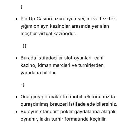
{
Pin Up Casino uzun oyun seçimi və tez-tez
yığım onlayn kazinolar arasında yer alan
məşhur virtual kazinodur.
-}{
Burada istifadəçilər slot oyunları, canlı
kazino, idman mərcləri və turnirlərdən
yararlana bilirlər.
-}
Ona giriş görmək ötrü mobil telefonunuzda
quraşdırılmış brauzeri istifadə edə bilərsiniz.
Bu oyun standart poker qaydalarına əlaqəli
oynanır, lakin turnir formatında keçirilir.