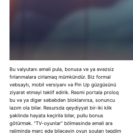
Bu valyutanı əməli pula, bonusa və ya əvəzsiz
fırlanmalara cirlamaq mümkündür. Biz formal
vebsaytı, mobil versiyanı və Pin Up güzgüsünü
ziyarət etməyi təklif edirik. Rəsmi portala proloq
bu və ya digər səbəbdən bloklanırsa, sonuncu
lazım ola bilər. Resursda qeydiyyat bir-iki klik
şəklində həyata keçirilə bilər, pullu bonus
götürmək. “TV-oyunlar” bölməsində əməli ara
rejimində mərc edə biləcəyin oyun şouları təqdim