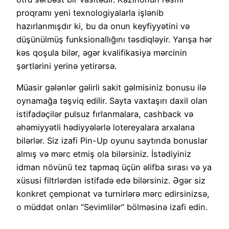
proqramı yeni texnologiyalarla işlənib
hazırlanmışdır ki, bu da onun keyfiyyətini və
düşünülmüş funksionallığını təsdiqləyir. Yarışa hər
kəs qoşula bilər, əgər kvalifikasiya mərcinin
şərtlərini yerinə yetirərsə.
Müasir gələnlər gəlirli sakit gəlmisiniz bonusu ilə
oynamağa təşviq edilir. Sayta vaxtaşırı daxil olan
istifadəçilər pulsuz fırlanmalara, cashback və
əhəmiyyətli hədiyyələrlə lotereyalara arxalana
bilərlər. Siz izafi Pin-Up oyunu saytında bonuslar
almış və mərc etmiş ola bilərsiniz. İstədiyiniz
idman növünü tez tapmaq üçün əlifba sırası və ya
xüsusi filtrlərdən istifadə edə bilərsiniz. Əgər siz
konkret çempionat və turnirlərə mərc edirsinizsə,
o müddət onları “Sevimlilər” bölməsinə izafi edin.