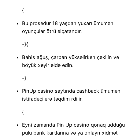
{
Bu prosedur 18 yaşdan yuxarı ümumən
oyunçular ötrü əlçatandır.
-}{
Bahis ağuş, çarpan yüksəlirken çəkilin və
böyük xeyir əldə edin.
-}
PinUp casino saytında cashback ümumən
istifadəçilərə təqdim rdilir.
{
Eyni zamanda Pin Up casino qonaq udduğu
pulu bank kartlarına və ya onlayn xidmət