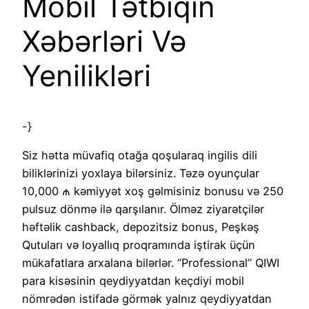
Mobil Tətbiqin
Xəbərləri Və
Yenilikləri
-}
Siz hətta müvafiq otağa qoşularaq ingilis dili
biliklərinizi yoxlaya bilərsiniz. Təzə oyunçular
10,000 ₼ kəmiyyət xoş gəlmisiniz bonusu və 250
pulsuz dönmə ilə qarşılanır. Ölməz ziyarətçilər
həftəlik cashback, depozitsiz bonus, Peşkəş
Qutuları və loyallıq proqramında iştirak üçün
mükafatlara arxalana bilərlər. “Professional” QIWI
para kisəsinin qeydiyyatdan keçdiyi mobil
nömrədən istifadə görmək yalnız qeydiyyatdan