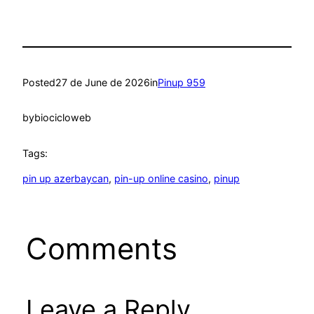
Posted
27 de June de 2026
in
Pinup 959
by
biocicloweb
Tags:
pin up azerbaycan
, 
pin-up online casino
, 
pinup
Comments
Leave a Reply