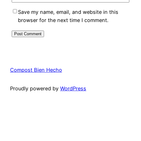
Save my name, email, and website in this
browser for the next time I comment.
Compost Bien Hecho
Proudly powered by
WordPress