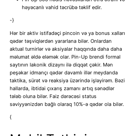
həyəcanlı vahid təcrübə təklif edir.
-}
Hər bir aktiv istifadəçi pincoin və ya bonus xalları
qədər təşviqlərdən yararlana bilər. Onlardan
aktual turnirlər və aksiyalar haqqında daha daha
məlumat əldə eləmək olar. Pin-Up brendi formal
saytının lakonik dizaynı ilə diqqət çəkir. Mən
peşəkar idmançı qədər davamlı illər meydanda
taktika, sürət və reaksiya üzərində işləyirəm. Bəzi
hallarda, ibtidai çıxarış zamanı artıq sənədlər
tələb oluna bilər. Faiz dərəcəsi status
səviyyənizdən bağlı olaraq 10%-ə qədər ola bilər.
{