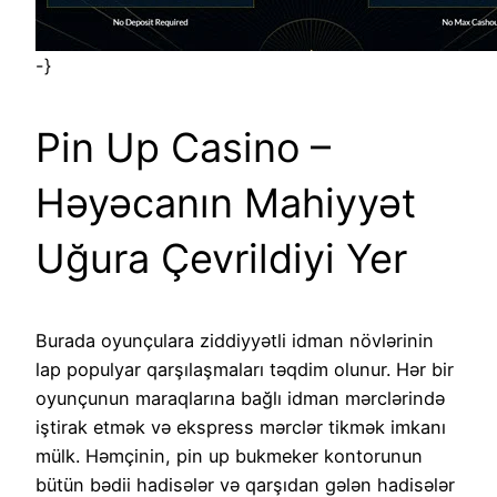
-}
Pin Up Casino –
Həyəcanın Mahiyyət
Uğura Çevrildiyi Yer
Burada oyunçulara ziddiyyətli idman növlərinin
lap populyar qarşılaşmaları təqdim olunur. Hər bir
oyunçunun maraqlarına bağlı idman mərclərində
iştirak etmək və ekspress mərclər tikmək imkanı
mülk. Həmçinin, pin up bukmeker kontorunun
bütün bədii hadisələr və qarşıdan gələn hadisələr