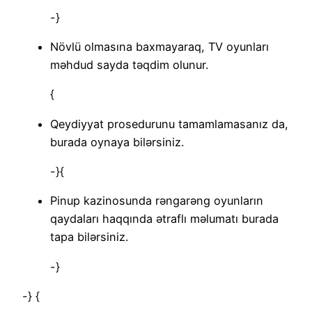
-}
Növlü olmasına baxmayaraq, TV oyunları
məhdud sayda təqdim olunur.
{
Qeydiyyat prosedurunu tamamlamasanız da,
burada oynaya bilərsiniz.
-}{
Pinup kazinosunda rəngarəng oyunların
qaydaları haqqında ətraflı məlumatı burada
tapa bilərsiniz.
-}
-} {