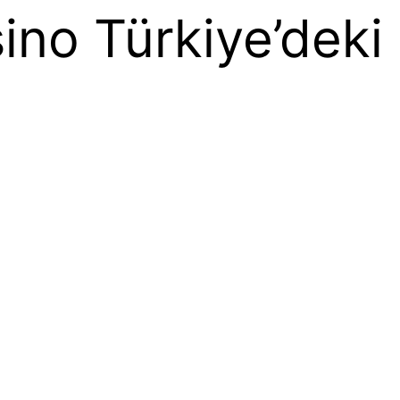
sino Türkiye’deki