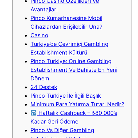
Pinco Casino Özellikleri Ve
Avantajları
Pinco Kumarhanesine Mobil
Cihazlardan Erişilebilir Una?
Casino
Türkiye’de Çevrimiçi Gambling
Establishment Kültürü
Pinco Türkiye: Online Gambling
Establishment Ve Bahiste En Yeni
Dönem
24 Destek
Pinco Türkiye İle İlgili Başlık
Minimum Para Yatırma Tutarı Nedir?
Haftalık Cashback – ₺80 000’e
Kadar Geri Ödeme
Pinco Vs Diğer Gambling