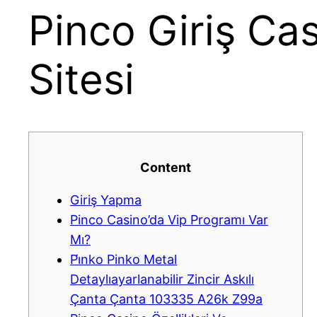
Pinco Giriş Ca
Sitesi
Content
Giriş Yapma
Pinco Casino’da Vip Programı Var
Mı?
Pi̇nko Pinko Metal
Detaylıayarlanabilir Zincir Askılı
Çanta Çanta 103335 A26k Z99a