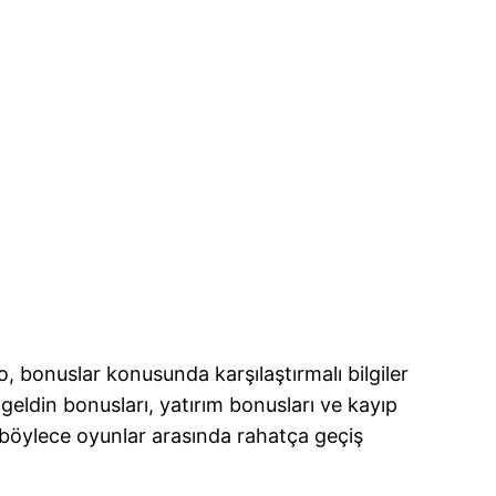
, bonuslar konusunda karşılaştırmalı bilgiler
ş geldin bonusları, yatırım bonusları ve kayıp
, böylece oyunlar arasında rahatça geçiş