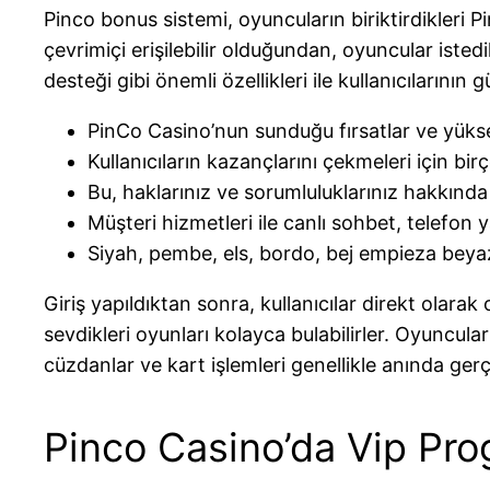
Pinco bonus sistemi, oyuncuların biriktirdikleri P
çevrimiçi erişilebilir olduğundan, oyuncular iste
desteği gibi önemli özellikleri ile kullanıcılarını
PinCo Casino’nun sunduğu fırsatlar ve yüksek 
Kullanıcıların kazançlarını çekmeleri için bi
Bu, haklarınız ve sorumluluklarınız hakkında 
Müşteri hizmetleri ile canlı sohbet, telefon y
Siyah, pembe, els, bordo, bej empieza beyaz 
Giriş yapıldıktan sonra, kullanıcılar direkt olarak 
sevdikleri oyunları kolayca bulabilirler. Oyuncul
cüzdanlar ve kart işlemleri genellikle anında ger
Pinco Casino’da Vip Pro