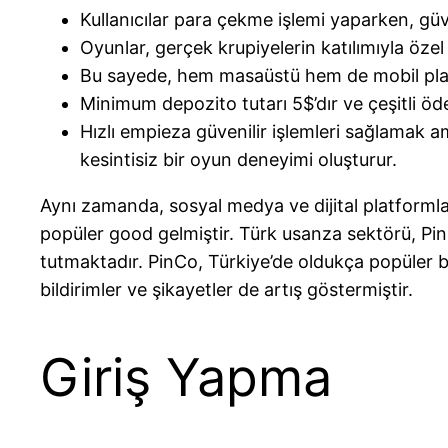
Kullanıcılar para çekme işlemi yaparken, güv
Oyunlar, gerçek krupiyelerin katılımıyla özel
Bu sayede, hem masaüstü hem de mobil platf
Minimum depozito tutarı 5$’dır ve çeşitli ö
Hızlı empieza güvenilir işlemleri sağlamak a
kesintisiz bir oyun deneyimi oluşturur.
Aynı zamanda, sosyal medya ve dijital platformla
popüler good gelmiştir. Türk usanza sektörü, Pin
tutmaktadır. PinCo, Türkiye’de oldukça popüler bir
bildirimler ve şikayetler de artış göstermiştir.
Giriş Yapma