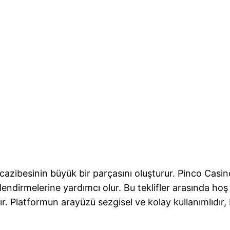
cazibesinin büyük bir parçasını oluşturur. Pinco Casino
erlendirmelerine yardımcı olur. Bu teklifler arasında ho
r. Platformun arayüzü sezgisel ve kolay kullanımlıdır