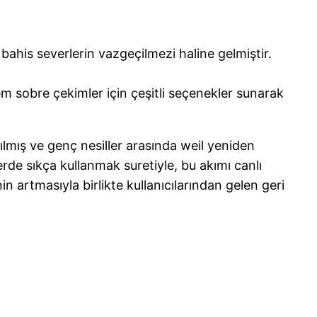
his severlerin vazgeçilmezi haline gelmiştir.
em sobre çekimler için çeşitli seçenekler sunarak
ılmış ve genç nesiller arasında weil yeniden
de sıkça kullanmak suretiyle, bu akımı canlı
n artmasıyla birlikte kullanıcılarından gelen geri