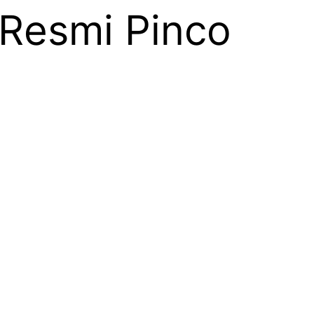
 Resmi Pinco