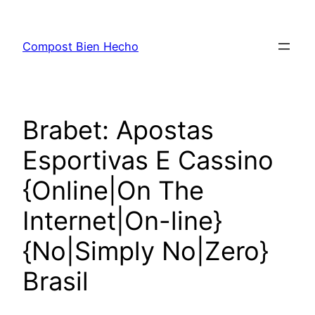
Skip
to
Compost Bien Hecho
content
Brabet: Apostas
Esportivas E Cassino
{Online|On The
Internet|On-line}
{No|Simply No|Zero}
Brasil